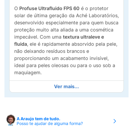
O
Profuse Ultrafluido FPS 60
é o protetor
solar de última geração da Aché Laboratórios,
desenvolvido especialmente para quem busca
proteção muito alta aliada a uma cosmética
impecável. Com uma
textura ultraleve e
fluida
, ele é rapidamente absorvido pela pele,
não deixando resíduos brancos e
proporcionando um acabamento invisível,
ideal para peles oleosas ou para o uso sob a
maquiagem.
Sua fórmula inteligente conta com a
Ver mais...
Tecnologia Antioleosidade
, que garante o
controle do brilho e da oleosidade por até
24
horas
. Enriquecido com
Niacinamida
, ele
também auxilia na melhora da barreira
A Araujo tem de tudo.
cutânea e acalma a pele. Além disso, foi
Posso te ajudar de alguma forma?
formulado para garantir o máximo conforto,