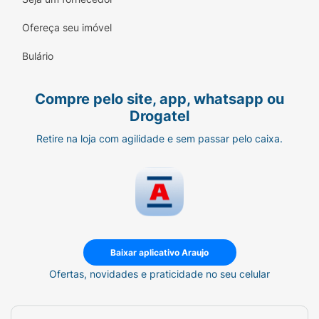
Com Niacinamida:
Ativo que auxilia no
equilíbrio da oleosidade e na saúde da pele.
Ofereça seu imóvel
Resistente à Água:
Proteção duradoura
Bulário
mesmo com suor ou contato com água.
Compre pelo site, app, whatsapp ou
Modo de Usar:
Drogatel
Agite o frasco antes de usar.
Retire na loja com agilidade e sem passar pelo caixa.
Aplique abundantemente sobre a pele
seca, 30 minutos antes da exposição ao
sol.
Espalhe uniformemente pelo rosto,
pescoço e colo.
Baixar aplicativo Araujo
Reaplique sempre após sudorese
Ofertas, novidades e praticidade no seu celular
intensa, nadar ou banhar-se, secar-se
com toalha e durante a exposição ao