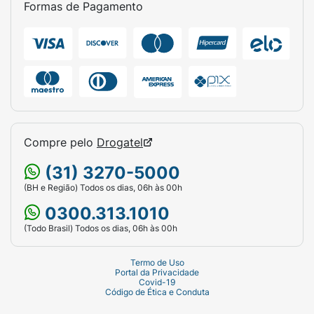
sol.
Formas de Pagamento
Ficha Técnica:
Marca:
Profuse (Aché Laboratórios).
Produto:
Proteção Solar Ultrafluido.
FPS:
60.
Compre pelo
Drogatel
Volume:
50ml.
(31) 3270-5000
Tipo de Pele:
Oleosa a mista.
(BH e Região) Todos os dias, 06h às 00h
Principais Ativos:
Niacinamida e Tecnologia
0300.313.1010
Antioleosidade.
(Todo Brasil) Todos os dias, 06h às 00h
Diferencial:
Textura invisível / Não arde os
Termo de Uso
olhos.
Portal da Privacidade
Covid-19
Código de Ética e Conduta