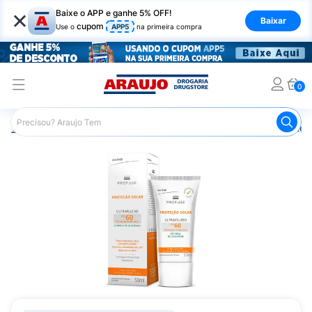
×
Baixe o APP e ganhe 5% OFF!
Baixar
cupom
Use o
APP5
na primeira compra
0
Araujo
Dermocosméticos
Cuidados com o Sol
Proteto