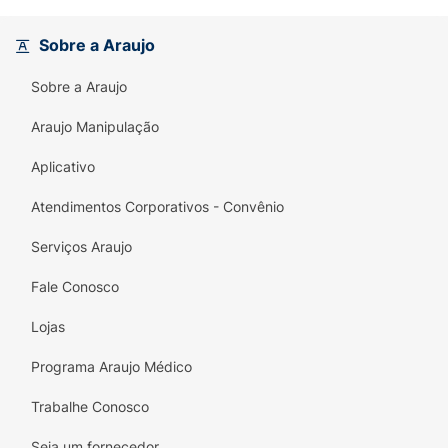
com a tecnologia de
não arder os olhos
,
tornando-o perfeito para a prática de
Sobre a Araujo
esportes e para o uso diário intenso. É a
beleza do cuidado profundo com a segurança
Sobre a Araujo
dermatológica que sua pele merece.
Araujo Manipulação
Principais Benefícios:
Aplicativo
Proteção Muito Alta (FPS 60):
Blindagem
eficaz contra os raios UVA e UVB.
Atendimentos Corporativos - Convênio
Controle de Oleosidade por 24h:
Mantém a
Serviços Araujo
pele sequinha e matificada o dia todo.
Fale Conosco
Textura Ultraleve:
Fluidez extrema que se
funde à pele sem pesar ou obstruir poros.
Lojas
Não Arde os Olhos:
Testado e aprovado
Programa Araujo Médico
para garantir conforto durante a aplicação
Trabalhe Conosco
e o uso.
Seja um fornecedor