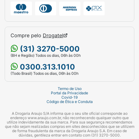
antioxidante.
Carnosina:
Protege contra radiação IR, azul e visível,
Compre pelo
Drogatel
preserva o colágeno e previne sinais do
envelhecimento.
(31) 3270-5000
(BH e Região) Todos os dias, 06h às 00h
Quercetina:
0300.313.1010
Antioxidante que protege contra os radicais livres
(Todo Brasil) Todos os dias, 06h às 00h
e danos causados pela radiação UV.
Ingredientes:
Termo de Uso
Portal da Privacidade
Covid-19
Alcano C13-15, Cera De Farelo De Arroz, Cera Da
Código de Ética e Conduta
Semente De Girassol, Octocrileno, Coco-
A Drogaria Araujo S/A informa que o seu site oficial corresponde ao
Caprilato/Caprato, Benzoato De Alquila C12-15,
endereço www.araujo.com.br, não reconhecendo qualquer outro que
utilize indevidamente da sua marca. Para sua segurança recomendamos
Adipato De Dibutila, Amido De Milho,
que não sejam realizadas compras em sites desconhecidos que se utilizem
Avobenzona, Isododecano, Carbonato De
de forma fraudulenta da marca da Drogaria Araujo S.A. Em caso de
dúvidas, gentileza entrar em contato com (31) 3270-5000.
Dicaprilila, Sílica, Benzoato De Dietilamino