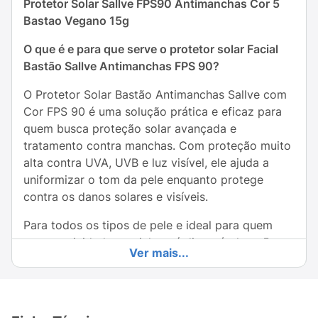
Protetor Solar Sallve FPS90 Antimanchas Cor 5
Bastao Vegano 15g
O que é e para que serve o protetor solar Facial
Bastão Sallve Antimanchas FPS 90?
O Protetor Solar Bastão Antimanchas Sallve com
Cor FPS 90 é uma solução prática e eficaz para
quem busca proteção solar avançada e
tratamento contra manchas. Com proteção muito
alta contra UVA, UVB e luz visível, ele ajuda a
uniformizar o tom da pele enquanto protege
contra os danos solares e visíveis.
Para todos os tipos de pele e ideal para quem
quer praticidade, o stick está disponível em 5
Ver mais...
cores e possui cobertura média e possibilita
construir camadas, proporcionando uma pele
com toque seco e sem brilho excessivo.