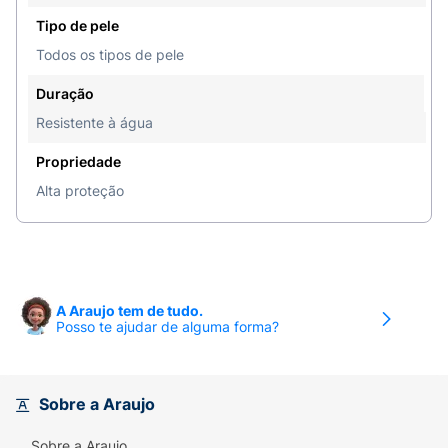
Cobertura média e possibilidade de construção
Tipo de pele
de camadas.
Todos os tipos de pele
Pele uniforme e sem brilho.
Duração
Aplicação prática em bastão, ideal para levar e
Resistente à água
reaplicar ao longo do dia.
Propriedade
Possui toque seco (acabamento matte).
Alta proteção
Testado oftalmologicamente e
dermatologicamente.
Não comedogênico e hipoalergênico.
A Araujo tem de tudo.
Vegano e sem crueldade animal.
Posso te ajudar de alguma forma?
Como usar o Protetor Solar Facial Bastão Sallve
Antimanchas FPS 90?
Sobre a Araujo
Aplique o protetor em toda a área exposta (rosto,
Sobre a Araujo