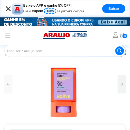
×
Baixe o APP e ganhe 5% OFF!
Baixar
cupom
Use o
APP5
na primeira compra
0
Araujo
Dermocosméticos
Cuidados com o Sol
Proteto