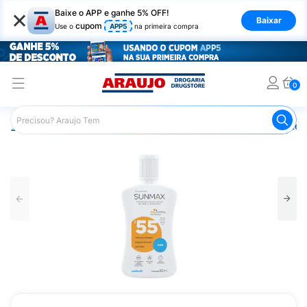
×
Baixe o APP e ganhe 5% OFF!
Baixar
cupom
Use o
APP5
na primeira compra
0
Araujo
Dermocosméticos
Cuidados com o Sol
Proteto