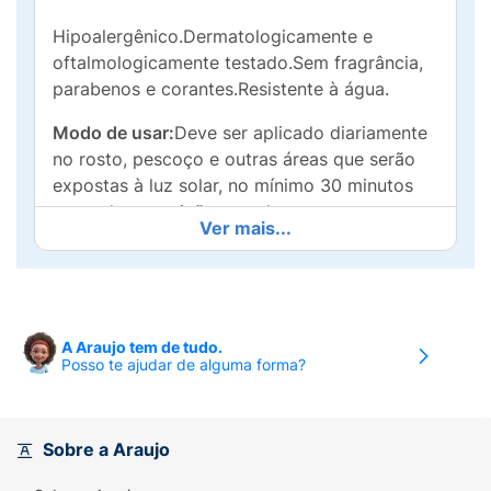
Hipoalergênico.Dermatologicamente e
oftalmologicamente testado.Sem fragrância,
parabenos e corantes.Resistente à água.
Modo de usar:
Deve ser aplicado diariamente
no rosto, pescoço e outras áreas que serão
expostas à luz solar, no mínimo 30 minutos
antes da exposição ao sol e sempre que
Ver mais...
necessário. Recomenda-se reaplicar o
produto a cada 2 horas. Reaplicar sempre,
após sudorese intensa, nadar ou banhar-se,
secar-se com toalha e durante a exposição ao
sol.
A Araujo tem de tudo.
Posso te ajudar de alguma forma?
Sobre a Araujo