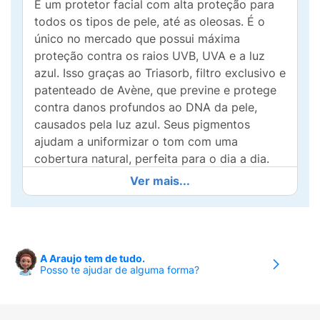
É um protetor facial com alta proteção para
todos os tipos de pele, até as oleosas. É o
único no mercado que possui máxima
proteção contra os raios UVB, UVA e a luz
azul. Isso graças ao Triasorb, filtro exclusivo e
patenteado de Avène, que previne e protege
contra danos profundos ao DNA da pele,
causados pela luz azul. Seus pigmentos
ajudam a uniformizar o tom com uma
cobertura natural, perfeita para o dia a dia.
Ver mais...
Quais os Benefícios do Protetor Solar Facial
Com Cor Avène Mat Perfect Tri-Defense Ultra
Fluido FPS 50 ?
Textura ultra fluida, leve como água;
A Araujo tem de tudo.
Acabamento invisível na pele e sem textura
Posso te ajudar de alguma forma?
pegajosa; Absorvido imediatamente; Possui
efeito matte; Fórmula é eco-friendly e
desenvolvida para preservar a biodiversidade