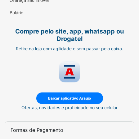
Ofereça seu imóvel
necessário ou conforme orientação
profissional;
Bulário
4. Utilize diariamente mesmo em dias
nublados ou chuvosos para garantir proteção
Compre pelo site, app, whatsapp ou
contínua.
Drogatel
Retire na loja com agilidade e sem passar pelo caixa.
Baixar aplicativo Araujo
Ofertas, novidades e praticidade no seu celular
Formas de Pagamento