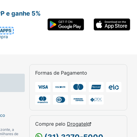
PP e ganhe 5%
APP5
mpra
Formas de Pagamento
sco
Compre pelo
Drogatel
zonte, a
milhares de