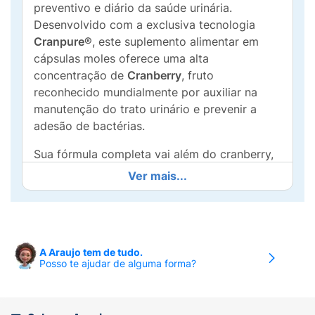
preventivo e diário da saúde urinária.
Desenvolvido com a exclusiva tecnologia
Cranpure®
, este suplemento alimentar em
cápsulas moles oferece uma alta
concentração de
Cranberry
, fruto
reconhecido mundialmente por auxiliar na
manutenção do trato urinário e prevenir a
adesão de bactérias.
Sua fórmula completa vai além do cranberry,
integrando o
Licopeno
e o
Zinco
, ativos
Ver mais...
poderosos que possuem ação antioxidante,
combatendo os radicais livres e fortalecendo
o sistema imunológico. Diferente do Pyridium
tradicional (medicamento para dor), o
A Araujo tem de tudo.
Pyridium Prevent
é um suplemento de uso
Posso te ajudar de alguma forma?
contínuo, focado em evitar desconfortos
recorrentes e manter o equilíbrio do seu
organismo com praticidade e eficácia.