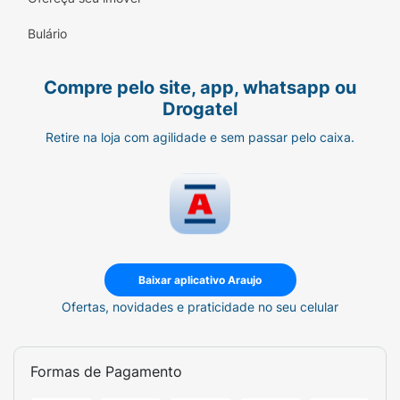
rotina de prevenção e bem-estar.
Bulário
Modo de Usar:
Compre pelo site, app, whatsapp ou
Ingerir 1 cápsula ao dia,
Drogatel
preferencialmente com água.
Retire na loja com agilidade e sem passar pelo caixa.
Consumir em horários regulares para
manter a eficácia do suplemento.
Uso adulto.
Ficha Técnica:
Baixar aplicativo Araujo
Marca:
Adium.
Ofertas, novidades e praticidade no seu celular
Linha:
Pyridium Prevent.
Quantidade:
30 Cápsulas Moles.
Formas de Pagamento
Componentes Chave:
Cranberry