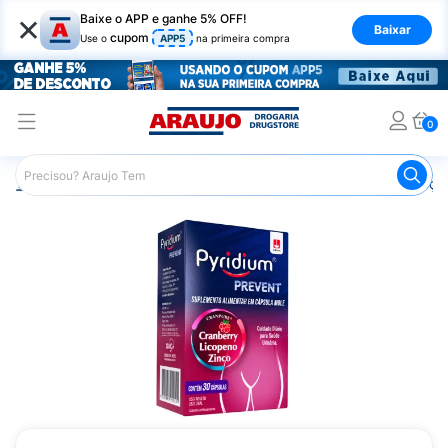
×
Baixe o APP e ganhe 5% OFF!
Baixar
cupom
Use o
APP5
na primeira compra
0
Araujo
Medicamentos
Remédios para Alergias e Infecçõ