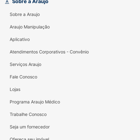
Sobre a Araujo
Principais Benefícios:
Sobre a Araujo
Saúde Urinária:
Auxilia na prevenção de
infecções e mantém o trato urinário
Araujo Manipulação
saudável.
Aplicativo
Tecnologia Cranpure®:
Extrato de
Atendimentos Corporativos - Convênio
cranberry de alta pureza e padronização.
Serviços Araujo
Ação Antioxidante:
Protege as células
contra danos causados pelos radicais livres.
Fale Conosco
Reforço Imunológico:
O Zinco contribui
Lojas
para o bom funcionamento das defesas do
corpo.
Programa Araujo Médico
Cápsulas Moles (Softgels):
Mais fáceis de
Trabalhe Conosco
engolir e com absorção otimizada.
Seja um fornecedor
Uso Diário:
Ideal para quem busca uma
Ofereça seu imóvel