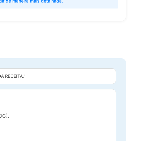
dir de maneira mais detalhada.
 RECEITA."
TOC).