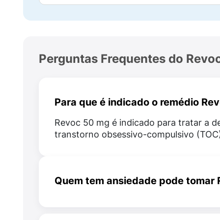
Macrogol 6000;
Talco;
Dióxido de titânio.
Perguntas Frequentes do Revo
É importante ter atenção a esses component
Como usar Revoc 50mg?
Para que é indicado o remédio R
Tome os comprimidos de Revoc 50mg por via
Revoc 50 mg é indicado para tratar a d
necessário.
transtorno obsessivo-compulsivo (TOC)
A dose máxima que um paciente pode cons
após a melhora dos sintomas.
Quem tem ansiedade pode tomar 
Para tratar a depressão em adultos é reco
gradativamente conforme o necessário.
Não é recomendado que pessoas com 
tomem Revoc, pois o medicamento pode