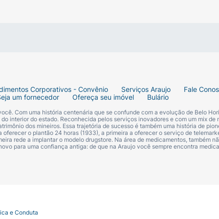
dimentos Corporativos - Convênio
Serviços Araujo
Fale Cono
Seja um fornecedor
Ofereça seu imóvel
Bulário
 você. Com uma história centenária que se confunde com a evolução de Belo Hori
s do interior do estado. Reconhecida pelos serviços inovadores e com um mix de 
trimônio dos mineiros. Essa trajetória de sucesso é também uma história de pion
 oferecer o plantão 24 horas (1933), a primeira a oferecer o serviço de telemarke
primeira rede a implantar o modelo drugstore. Na área de medicamentos, também nã
 novo para uma confiança antiga: de que na Araujo você sempre encontra medi
ncia cardíaca);
tica e Conduta