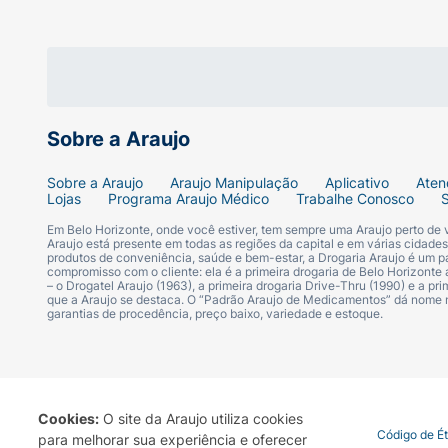
Ansiedade;
Insônia (falta de sono);
Sobre a Araujo
Sonolência (forte sonolência);
Sobre a Araujo
Araujo Manipulação
Aplicativo
Aten
Tremor (músculos trêmulos);
Lojas
Programa Araujo Médico
Trabalhe Conosco
Em Belo Horizonte, onde você estiver, tem sempre uma Araujo perto de
Cefaleia (dor de cabeça);
Araujo está presente em todas as regiões da capital e em várias cidade
produtos de conveniência, saúde e bem-estar, a Drogaria Araujo é um pa
compromisso com o cliente: ela é a primeira drogaria de Belo Horizonte a
Vertigem;
– o Drogatel Araujo (1963), a primeira drogaria Drive-Thru (1990) e a 
que a Araujo se destaca. O “Padrão Araujo de Medicamentos” dá nome
garantias de procedência, preço baixo, variedade e estoque.
Palpitação/taquicardia (aumento da frequê
Dor abdominal;
Cookies:
O site da Araujo utiliza cookies
Constipação;
Termo de Uso
Portal da Privacidade
Covid-19
Código de É
para melhorar sua experiência e oferecer