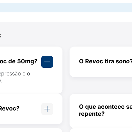
c
es, para certificar que você não possui alergia a alguma
evoc de 50mg?
O Revoc tira sono
 oral, com o auxílio de água. Os comprimidos podem ser p
epressão e o
Sim, Revoc pode caus
.
umir é de 300 mg por dia. É recomendado manter o trat
O que acontece se
Revoc?
mendado a dose de 50 ou 100 mg, antes de dormir. O médi
repente?
ansiedade
Interromper abrupta
 piorar os
pode causar sintoma