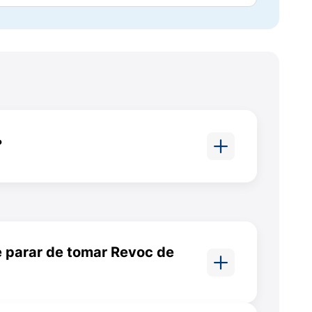
 substância do medicamento.
?
artidos ao meio em duas partes iguais, se
ar insônia.
amento como forma de manutenção mesmo
 parar de tomar Revoc de
co responsável pode aumentar a dose
mente o tratamento com Revoc
s de abstinência como vertigem,