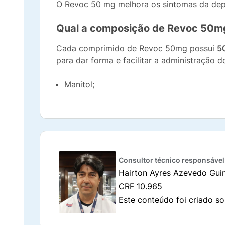
O Revoc 50 mg melhora os sintomas da dep
Qual a composição de Revoc 50m
Cada comprimido de Revoc 50mg possui
5
para dar forma e facilitar a administração 
Manitol;
Amido;
Amido pré-gelatinizado;
Estearilfumarato de sódio;
Consultor técnico responsável
Hairton Ayres Azevedo Gui
Dióxido de silício;
CRF 10.965
Este conteúdo foi criado so
Hipromelose;