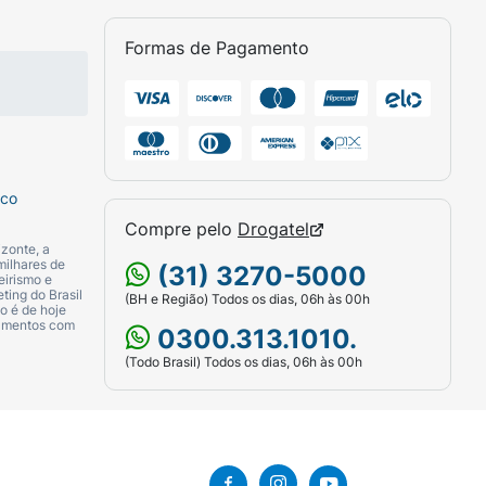
Formas de Pagamento
sco
Compre pelo
Drogatel
zonte, a
milhares de
(31) 3270-5000
eirismo e
ting do Brasil
(BH e Região) Todos os dias, 06h às 00h
o é de hoje
camentos com
0300.313.1010.
(Todo Brasil) Todos os dias, 06h às 00h