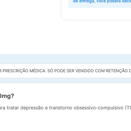
de entrega, você poderá deci
B PRESCRIÇÃO MÉDICA. SÓ PODE SER VENDIDO COM RETENÇÃO DA
50mg?
ra tratar depressão e transtorno obsessivo-compulsivo (