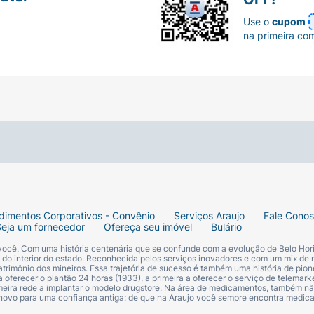
cm
).
Use o
cupom
 severa noturna
.
na primeira co
16 unidades
.
dimentos Corporativos - Convênio
Serviços Araujo
Fale Cono
Seja um fornecedor
Ofereça seu imóvel
Bulário
 você. Com uma história centenária que se confunde com a evolução de Belo Hori
s do interior do estado. Reconhecida pelos serviços inovadores e com um mix de 
trimônio dos mineiros. Essa trajetória de sucesso é também uma história de pion
 oferecer o plantão 24 horas (1933), a primeira a oferecer o serviço de telemarke
primeira rede a implantar o modelo drugstore. Na área de medicamentos, também nã
 novo para uma confiança antiga: de que na Araujo você sempre encontra medi