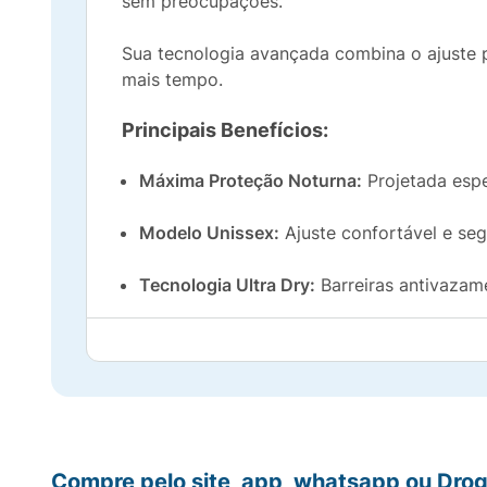
sem preocupações.
Sua tecnologia avançada combina o ajuste 
mais tempo.
Principais Benefícios:
Máxima Proteção Noturna:
Projetada espe
Modelo Unissex:
Ajuste confortável e se
Tecnologia Ultra Dry:
Barreiras antivazame
Conforto Premium:
Cintura elástica respir
Discrição e Silêncio:
Formato tipo shorts 
Especificações do Produto:
Compre pelo site, app, whatsapp ou Drog