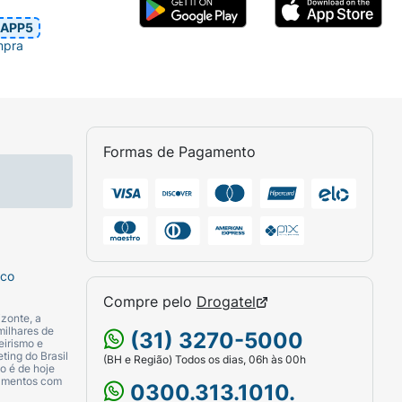
APP5
mpra
Formas de Pagamento
sco
Compre pelo
Drogatel
zonte, a
milhares de
(31) 3270-5000
eirismo e
ting do Brasil
(BH e Região) Todos os dias, 06h às 00h
o é de hoje
camentos com
0300.313.1010.