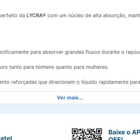
perfeito da
LYCRA®
com um núcleo de alta absorção, mante
cificamente para absorver grandes fluxos durante o repou
guro tanto para homens quanto para mulheres.
nto reforçadas que direcionam o líquido rapidamente para 
ável e material hipoalergênico que respeita a sensibilidade 
Ver mais...
que não faz ruído ao se movimentar e se ajusta como roup
Baixe o A
atel
OFF!