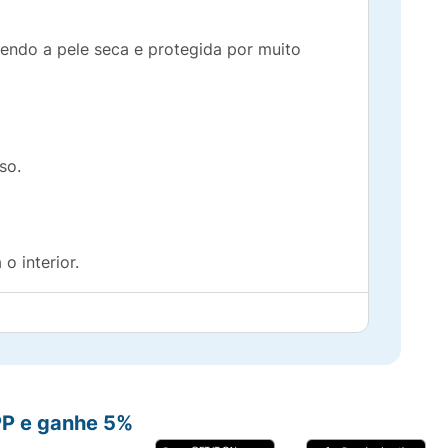
ndo a pele seca e protegida por muito
so.
o interior.
da pele.
a íntima comum.
PP e ganhe 5%