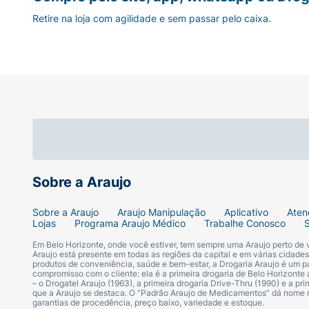
Tamanho:
G/XG (Cintura de
104cm a 137
Retire na loja com agilidade e sem passar pelo caixa.
Capacidade:
Indicada para
incontinência
Quantidade:
Embalagem econômica com
Sobre a Araujo
Sobre a Araujo
Araujo Manipulação
Aplicativo
Aten
Lojas
Programa Araujo Médico
Trabalhe Conosco
Em Belo Horizonte, onde você estiver, tem sempre uma Araujo perto de
Araujo está presente em todas as regiões da capital e em várias cidade
produtos de conveniência, saúde e bem-estar, a Drogaria Araujo é um pa
compromisso com o cliente: ela é a primeira drogaria de Belo Horizonte a
– o Drogatel Araujo (1963), a primeira drogaria Drive-Thru (1990) e a 
que a Araujo se destaca. O “Padrão Araujo de Medicamentos” dá nome
garantias de procedência, preço baixo, variedade e estoque.