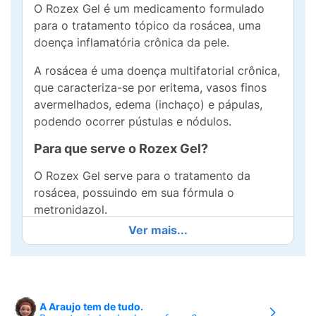
O Rozex Gel é um medicamento formulado
para o tratamento tópico da rosácea, uma
doença inflamatória crônica da pele.
A rosácea é uma doença multifatorial crônica,
que caracteriza-se por eritema, vasos finos
avermelhados, edema (inchaço) e pápulas,
podendo ocorrer pústulas e nódulos.
Para que serve o Rozex Gel?
O Rozex Gel serve para o tratamento da
rosácea, possuindo em sua fórmula o
metronidazol.
Ver mais...
Este medicamento ajuda a reduzir
consideravelmente a vermelhidão na pele e a
quantidade de espinhas encontradas no rosto
dos pacientes com rosácea.
A Araujo tem de tudo.
Para qual tipo de pele é indicado o