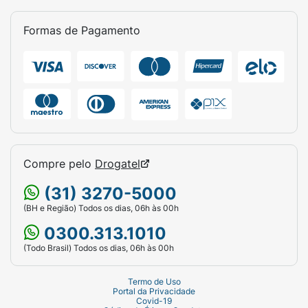
Após a aplicação do produto, poderá
Formas de Pagamento
utilizar cosméticos não comedogênicos e
não adstringentes.
Qual é a contraindicação do Rozex Gel?
Em caso de hipersensibilidade ao
metronidazol ou aos demais componentes
presentes na fórmula, o Rozex não deverá ser
utilizado.
Compre pelo
Drogatel
Quais são os cuidados necessários com
(31) 3270-5000
o Rozex Gel?
(BH e Região) Todos os dias, 06h às 00h
Os cuidados necessários com o Rozex Gel
0300.313.1010
são:
(Todo Brasil) Todos os dias, 06h às 00h
É importante evitar o contato com os olhos
e as membranas mucosas, como os lábios;
Termo de Uso
Portal da Privacidade
Covid-19
Evite a exposição das áreas que estão