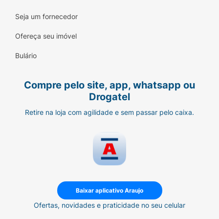
O Rozex Metronidazol tem como diferencial o
princípio ativo Metronidazol presente em sua
Seja um fornecedor
fórmula.
Ofereça seu imóvel
Este princípio ativo possui atividades anti-
inflamatórias que irão auxiliar no tratamento
Bulário
da rosácea.
Compre pelo site, app, whatsapp ou
Como aplicar o Rozex Metronidazol?
Drogatel
Para a aplicação do Rozex Metronidazol, é
Retire na loja com agilidade e sem passar pelo caixa.
indicado:
Lavar e secar bem a pele;
Aplicar uma camada fina do produto nas
áreas afetadas;
Aplicar o produto duas vezes por dia, de
Baixar aplicativo Araujo
manhã e à noite, ou conforme orientação
Ofertas, novidades e praticidade no seu celular
médica;