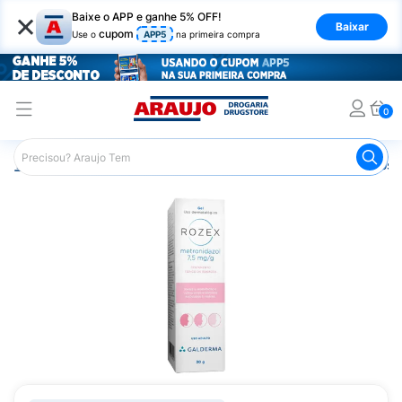
×
Baixe o APP e ganhe 5% OFF!
Baixar
cupom
Use o
APP5
na primeira compra
0
Araujo
Dermocosméticos
Dermocosméticos para o Rost