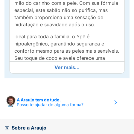
mão do carinho com a pele. Com sua fórmula
especial, este sabão não só purifica, mas
também proporciona uma sensação de
hidratação e suavidade após o uso.
Ideal para toda a família, o Ypê é
hipoalergênico, garantindo segurança e
conforto mesmo para as peles mais sensíveis.
Seu toque de coco e aveia oferece uma
fragrância delicada e envolvente, tornando o
Ver mais...
momento do banho um prazer.
Além disso, sua alta durabilidade garante
mais uso, proporcionando um ótimo custo-
benefício. Experimente a combinação perfeita
A Araujo tem de tudo.
Posso te ajudar de alguma forma?
de limpeza e cuidado com o Ypê Sabão
Glicerinado e transforme sua rotina diária em
um ritual de bem-estar!
Sobre a Araujo