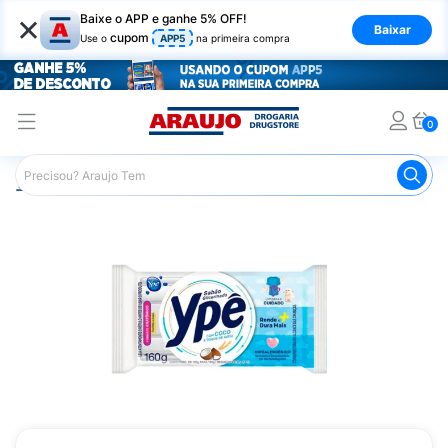
×
Baixe o APP e ganhe 5% OFF!
Baixar
cupom
Use o
APP5
na primeira compra
0
Araujo
Mercado
Produtos de Limpeza
Lavanderia