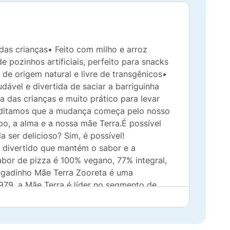
das crianças• Feito com milho e arroz
e pozinhos artificiais, perfeito para snacks
de origem natural e livre de transgênicos•
ável e divertida de saciar a barriguinha
 das crianças e muito prático para levar
reditamos que a mudança começa pelo nosso
po, a alma e a nossa mãe Terra.É possível
a ser delicioso? Sim, é possível!
 divertido que mantém o sabor e a
bor de pizza é 100% vegano, 77% integral,
Salgadinho Mãe Terra Zooreta é uma
979, a Mãe Terra é líder no segmento de
mpresa B, comunidade global de
crescer, mas sempre respeitando os limites
nos mostra que estamos no caminho certo.