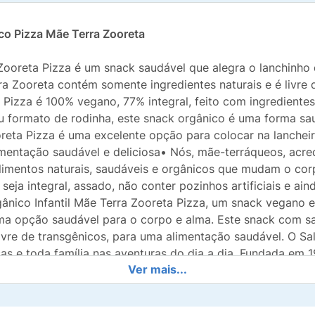
ico Pizza Mãe Terra Zooreta
 Zooreta Pizza é um snack saudável que alegra o lanchinho 
a Zooreta contém somente ingredientes naturais e é livre d
izza é 100% vegano, 77% integral, feito com ingredientes 
 formato de rodinha, este snack orgânico é uma forma saud
ta Pizza é uma excelente opção para colocar na lancheira
imentação saudável e deliciosa• Nós, mãe-terráqueos, ac
alimentos naturais, saudáveis e orgânicos que mudam o cor
eja integral, assado, não conter pozinhos artificiais e aind
nico Infantil Mãe Terra Zooreta Pizza, um snack vegano e
ma opção saudável para o corpo e alma. Este snack com sa
 livre de transgênicos, para uma alimentação saudável. O 
s e toda família nas aventuras do dia a dia. Fundada em 1
Ver mais...
 E é com muita alegria que podemos dizer que somos uma E
 socioambiental, além de econômico. Temos o desafio de 
biental e com cuidado social. Ser parte desse movimento 