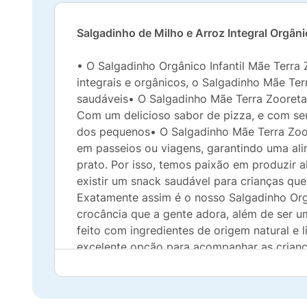
Salgadinho de Milho e Arroz Integral Orgân
• O Salgadinho Orgânico Infantil Mãe Terra
integrais e orgânicos, o Salgadinho Mãe Terr
saudáveis• O Salgadinho Mãe Terra Zooreta P
Com um delicioso sabor de pizza, e com seu
dos pequenos• O Salgadinho Mãe Terra Zoore
em passeios ou viagens, garantindo uma al
prato. Por isso, temos paixão em produzir 
existir um snack saudável para crianças que s
Exatamente assim é o nosso Salgadinho Orgâ
crocância que a gente adora, além de ser u
feito com ingredientes de origem natural e
excelente opção para acompanhar as criança
alimentos naturais e orgânicos no Brasil.
organizações que buscam o desenvolvimento
da natureza, valorizando a preservação am