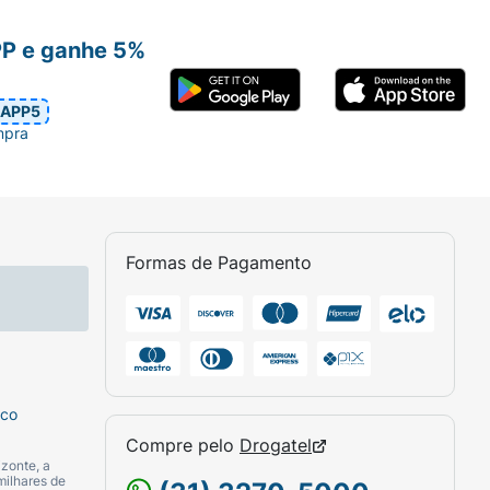
pelo nosso prato. Por isso, temos paixão
ípios da Mãe Terra são: 1. Alimentos
PP e ganhe 5%
; 4. Livres de transgênicos e pozinhos
asil; 7. Vegana, aqui só tem ingredientes
APP5
tos? #AlimenteaMudança
mpra
Formas de Pagamento
sco
Compre pelo
Drogatel
zonte, a
milhares de