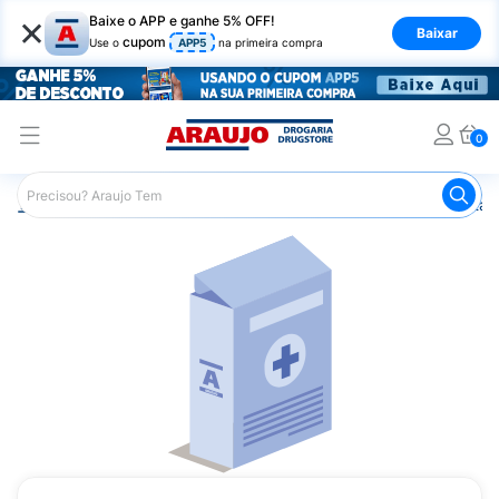
×
Baixe o APP e ganhe 5% OFF!
Baixar
cupom
Use o
APP5
na primeira compra
0
Araujo
Saúde e Bem Estar
Vitaminas e Minerais
Vitam