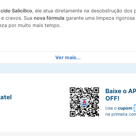
ido Salicílico
, ele atua diretamente na desobstrução dos 
 e cravos. Sua
nova fórmula
garante uma limpeza rigorosa 
eza por muito mais tempo.
eduz a inflamação da acne.
Ver mais...
xcessivo ao longo do dia.
s e células mortas profundamente.
Baixe o A
atel
OFF!
lívio e limpeza na aplicação.
Use o
cupom
nal e noturna.
na primeira co
 Salic sobre o rosto úmido, massageando suavemente até
ntação dermatológica.