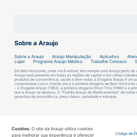
Sobre a Araujo
Sobre a Araujo
Araujo Manipulação
Aplicativo
Aten
Lojas
Programa Araujo Médico
Trabalhe Conosco
Em Belo Horizonte, onde você estiver, tem sempre uma Araujo perto de
Araujo está presente em todas as regiões da capital e em várias cidade
produtos de conveniência, saúde e bem-estar, a Drogaria Araujo é um pa
compromisso com o cliente: ela é a primeira drogaria de Belo Horizonte a
– o Drogatel Araujo (1963), a primeira drogaria Drive-Thru (1990) e a 
que a Araujo se destaca. O “Padrão Araujo de Medicamentos” dá nome
garantias de procedência, preço baixo, variedade e estoque.
Cookies:
O site da Araujo utiliza cookies
Termo de Uso
Portal da Privacidade
Covid-19
Código de É
para melhorar sua experiência e oferecer