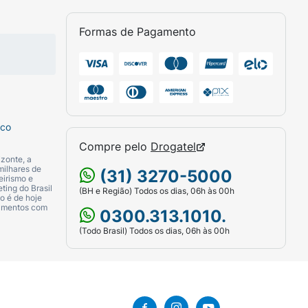
Formas de Pagamento
sco
Compre pelo
Drogatel
zonte, a
milhares de
(31) 3270-5000
eirismo e
ting do Brasil
(BH e Região) Todos os dias, 06h às 00h
o é de hoje
camentos com
0300.313.1010.
(Todo Brasil) Todos os dias, 06h às 00h