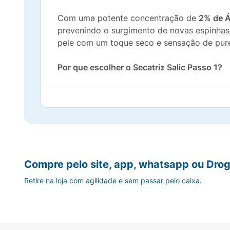
Com uma potente concentração de
2% de Ác
prevenindo o surgimento de novas espinhas
pele com um toque seco e sensação de pur
Por que escolher o Secatriz Salic Passo 1?
Ação Antiacne:
Combate as bactérias e r
Controle de Oleosidade:
Regula o brilho e
Desobstrução de Poros:
Remove impureza
Compre pelo site, app, whatsapp ou Drog
Ação Refrescante:
Sensação imediata de a
Retire na loja com agilidade e sem passar pelo caixa.
Uso Diário:
Ideal para a higienização mati
Modo de Uso:
Aplique o Sabonete Secatriz
Utilize duas vezes ao dia ou conforme orie