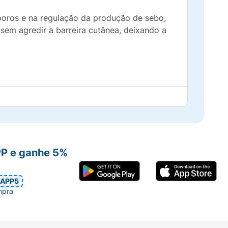
poros e na regulação da produção de sebo,
sem agredir a barreira cutânea, deixando a
PP e ganhe 5%
APP5
mpra
 formar espuma. Enxágue abundantemente.