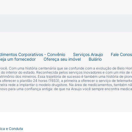
dimentos Corporativos - Convênio
Serviços Araujo
Fale Cono
Seja um fornecedor
Ofereça seu imóvel
Bulário
 você. Com uma história centenária que se confunde com a evolução de Belo Hori
s do interior do estado. Reconhecida pelos serviços inovadores e com um mix de 
trimônio dos mineiros. Essa trajetória de sucesso é também uma história de pion
 oferecer o plantão 24 horas (1933), a primeira a oferecer o serviço de telemarke
primeira rede a implantar o modelo drugstore. Na área de medicamentos, também nã
 novo para uma confiança antiga: de que na Araujo você sempre encontra medi
tica e Conduta