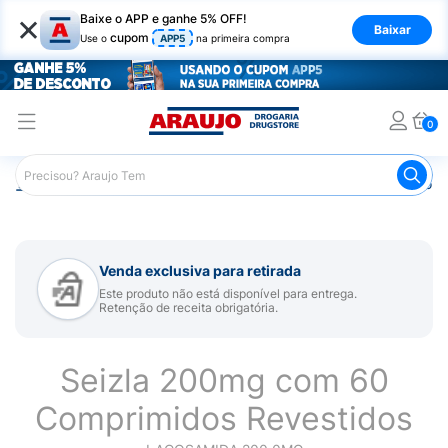
×
Baixe o APP e ganhe 5% OFF!
Baixar
cupom
Use o
APP5
na primeira compra
0
Araujo
Medicamentos
Remédio para Sistema Nervoso Ce
Venda exclusiva para retirada
Este produto não está disponível para entrega.
Retenção de receita obrigatória.
Seizla 200mg com 60
Comprimidos Revestidos