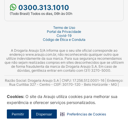
0300.313.1010
(Todo Brasil) Todos os dias, 06h às 00h
Termo de Uso
Portal da Privacidade
Covid-19
Código de Ética e Conduta
A Drogaria Araujo S/A informa que o seu site oficial corresponde ao
endereço www.araujo.com.br, não reconhecendo qualquer outro que
utilize indevidamente da sua marca. Para sua segurança recomendamos
que não sejam realizadas compras em sites desconhecidos que se utilizem
de forma fraudulenta da marca da Drogaria Araujo S.A. Em caso de
dúvidas, gentileza entrar em contato com (31) 3270-5000.
Razão Social: Drogaria Araujo S.A | CNPJ: 17.256.512.0001-16 | Endereço:
Rua Curitiba 327 - Centro - CEP: 30170-120 - Belo Horizonte - MG |
Telefones: 0300.313.1010 e (31) 3270-5000 Horário de funcionamento -
06:00h às 00:00h | Consultores técnicos responsáveis: Hairton Ayres
Cookies:
O site da Araujo utiliza cookies para melhorar sua
Azevedo Guimarães – CRF 10.965 | Yasmin Silva Alvarenga – CRF 52.584 -
Consultor substituto: Thiago Aguiar Pinheiro - CRF Nº 13.748. Alvará
experiência e oferecer serviços personalizados.
Sanitário: 2025020713 | Autorização de Funcionamento da Empresa (AFE):
7.16355-1
Permitir
Dispensar
Preferências de Cookies