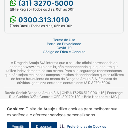
(31) 3270-5000
(BH e Região) Todos os dias, 06h às 00h
0300.313.1010
(Todo Brasil) Todos os dias, 06h às 00h
Termo de Uso
Portal da Privacidade
Covid-19
Código de Ética e Conduta
A Drogaria Araujo S/A informa que o seu site oficial corresponde ao
endereço www.araujo.com.br, não reconhecendo qualquer outro que
utilize indevidamente da sua marca. Para sua segurança recomendamos
que não sejam realizadas compras em sites desconhecidos que se utilizem
de forma fraudulenta da marca da Drogaria Araujo S.A. Em caso de
dúvidas, gentileza entrar em contato com (31) 3270-5000.
Razão Social: Drogaria Araujo S.A | CNPJ: 17.256.512.0001-16 | Endereço:
Rua Curitiba 327 - Centro - CEP: 30170-120 - Belo Horizonte - MG |
Telefones: 0300.313.1010 e (31) 3270-5000 Horário de funcionamento -
06:00h às 00:00h | Consultores técnicos responsáveis: Hairton Ayres
Cookies:
O site da Araujo utiliza cookies para melhorar sua
Azevedo Guimarães – CRF 10.965 | Yasmin Silva Alvarenga – CRF 52.584 -
Consultor substituto: Thiago Aguiar Pinheiro - CRF Nº 13.748. Alvará
experiência e oferecer serviços personalizados.
Sanitário: 2025020713 | Autorização de Funcionamento da Empresa (AFE):
7.16355-1
Permitir
Dispensar
Preferências de Cookies