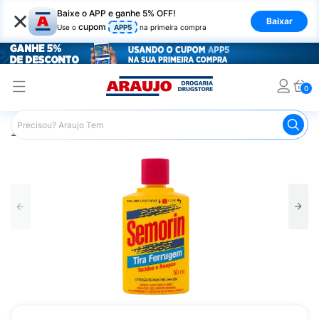
×
Baixe o APP e ganhe 5% OFF!
Baixar
cupom
Use o
APP5
na primeira compra
0
Araujo
Mercado
Produtos de Limpeza
Lavanderia