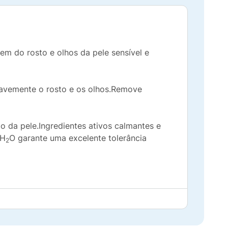
em do rosto e olhos da pele sensível e
uavemente o rosto e os olhos.Remove
o da pele.Ingredientes ativos calmantes e
 H
O garante uma excelente tolerância
2
qualquer maquiagem.Repetir a aplicação até
 com toalha ou tecido macio.Pode ser usado