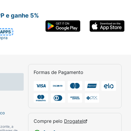
PP e ganhe 5%
APP5
mpra
Formas de Pagamento
sco
Compre pelo
Drogatel
zonte, a
milhares de