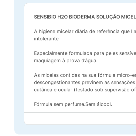
SENSIBIO H2O BIODERMA SOLUÇÃO MICE
A higiene micelar diária de referência que 
intolerante
Especialmente formulada para peles sensívei
maquiagem à prova d’água.
As micelas contidas na sua fórmula micro-e
descongestionantes previnem as sensações d
cutânea e ocular (testado sob supervisão of
Fórmula sem perfume.Sem álcool.
Modo de usar:
Molhe um algodão embebido
que o algodão permaneça limpo.Sensibio H
diariamente, de manhã e à noite.