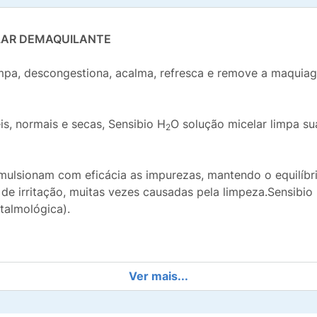
LAR DEMAQUILANTE
limpa, descongestiona, acalma, refresca e remove a maquiag
s, normais e secas, Sensibio H
O solução micelar limpa s
2
mulsionam com eficácia as impurezas, mantendo o equilíbri
e irritação, muitas vezes causadas pela limpeza.Sensibio
talmológica).
Ver mais...
 em Sensibio H
O e limpe o rosto e os olhos e/ou remova 
2
O não precisa enxaguar, mas é essencial secar a sua pele
2