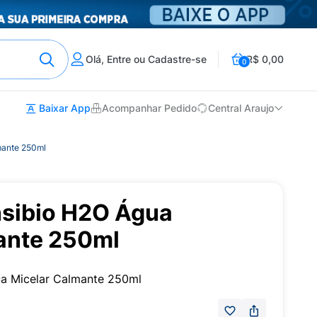
Olá, Entre ou Cadastre-se
R$ 0,00
0
Baixar App
Acompanhar Pedido
Central Araujo
mante 250ml
sibio H2O Água
ante 250ml
a Micelar Calmante 250ml