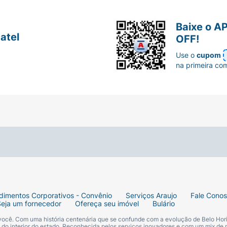
Baixe o A
atel
OFF!
Use o
cupom
na primeira co
dimentos Corporativos - Convênio
Serviços Araujo
Fale Cono
Seja um fornecedor
Ofereça seu imóvel
Bulário
 você. Com uma história centenária que se confunde com a evolução de Belo Hori
s do interior do estado. Reconhecida pelos serviços inovadores e com um mix de 