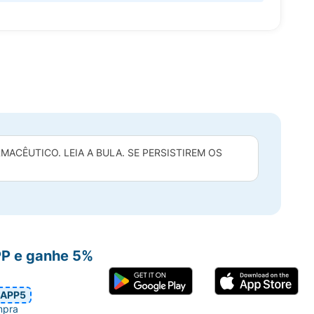
ACÊUTICO. LEIA A BULA. SE PERSISTIREM OS
PP e ganhe 5%
APP5
mpra