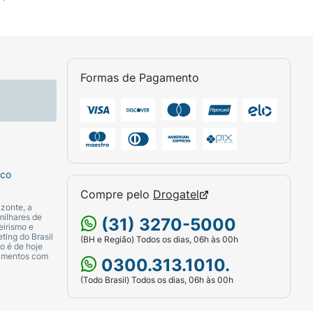
Formas de Pagamento
sco
Compre pelo
Drogatel
zonte, a
milhares de
(31) 3270-5000
eirismo e
ting do Brasil
(BH e Região) Todos os dias, 06h às 00h
o é de hoje
camentos com
0300.313.1010.
(Todo Brasil) Todos os dias, 06h às 00h