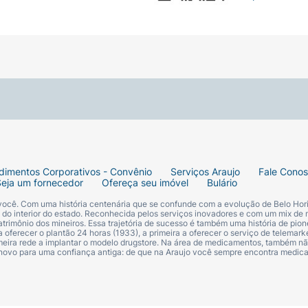
dimentos Corporativos - Convênio
Serviços Araujo
Fale Cono
Seja um fornecedor
Ofereça seu imóvel
Bulário
 você. Com uma história centenária que se confunde com a evolução de Belo Hori
s do interior do estado. Reconhecida pelos serviços inovadores e com um mix de 
trimônio dos mineiros. Essa trajetória de sucesso é também uma história de pion
 oferecer o plantão 24 horas (1933), a primeira a oferecer o serviço de telemarke
primeira rede a implantar o modelo drugstore. Na área de medicamentos, também nã
 novo para uma confiança antiga: de que na Araujo você sempre encontra medi