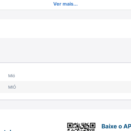
Ver mais...
Mió
MIÓ
Baixe o A