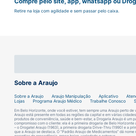
Compre pelo site, app, whatsapp ou Drog
Retire na loja com agilidade e sem passar pelo caixa.
Sobre a Araujo
Sobre a Araujo
Araujo Manipulação
Aplicativo
Aten
Lojas
Programa Araujo Médico
Trabalhe Conosco
Em Belo Horizonte, onde você estiver, tem sempre uma Araujo perto de
Araujo está presente em todas as regiões da capital e em várias cidade
produtos de conveniência, saúde e bem-estar, a Drogaria Araujo é um pa
compromisso com o cliente: ela é a primeira drogaria de Belo Horizonte a
– o Drogatel Araujo (1963), a primeira drogaria Drive-Thru (1990) e a 
que a Araujo se destaca. O “Padrão Araujo de Medicamentos” dá nome
garantias de procedência, preço baixo, variedade e estoque.