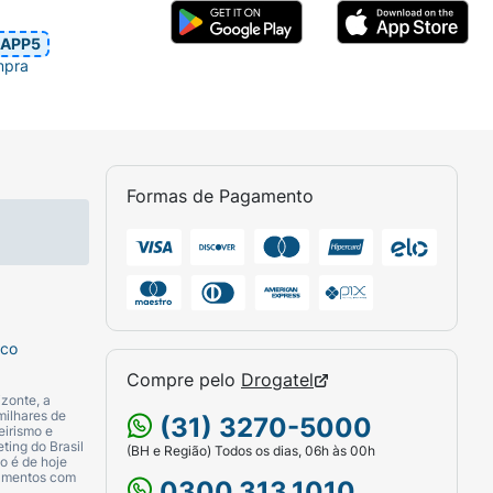
APP5
mpra
Formas de Pagamento
sco
Compre pelo
Drogatel
zonte, a
milhares de
(31) 3270-5000
eirismo e
ting do Brasil
(BH e Região) Todos os dias, 06h às 00h
o é de hoje
camentos com
0300.313.1010.