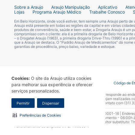
Sobre a Araujo
Araujo Manipulação
Aplicativo
Aten
Lojas
Programa Araujo Médico
Trabalhe Conosco
Em Belo Horizonte, onde você estiver, tem sempre uma Araujo perto de
Araujo está presente em todas as regiões da capital e em várias cidade
produtos de conveniência, saúde e bem-estar, a Drogaria Araujo é um pa
compromisso com o cliente: ela é a primeira drogaria de Belo Horizonte a
– o Drogatel Araujo (1963), a primeira drogaria Drive-Thru (1990) e a 
que a Araujo se destaca. O “Padrão Araujo de Medicamentos” dá nome
garantias de procedência, preço baixo, variedade e estoque.
Cookies:
O site da Araujo utiliza cookies
Termo de Uso
Portal da Privacidade
Covid-19
Código de É
para melhorar sua experiência e oferecer
serviços personalizados.
A Drogaria Araujo S/A informa que o seu site oficial corresponde ao e
marca. Para sua segurança recomendamos que não sejam realizadas com
Araujo S.A. Em caso de dúvidas, gentileza entrar em contato com (31)
Permitir
Dispensar
Razão Social: Drogaria Araujo S.A | CNPJ: 17.256.512.0001-16 | Endere
Preferências de Cookies
0300.313.1010 e (31) 3270-5000 Horário de funcionamento - 06:00h à
10.965 | Yasmin Silva Alvarenga – CRF 52.584 - Consultor substituto: T
Funcionamento da Empresa (AFE): 7.16355-1