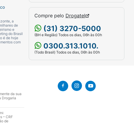
sco
Compre pelo
Drogatel
zonte, a
milhares de
(31) 3270-5000
eirismo e
ting do Brasil
(BH e Região) Todos os dias, 06h às 00h
o é de hoje
camentos com
0300.313.1010.
(Todo Brasil) Todos os dias, 06h às 00h
amente da sua
a Drogaria
es:
es – CRF
ão de