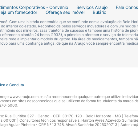
dimentos Corporativos - Convênio
Serviços Araujo
Fale Cono
Seja um fornecedor
Ofereça seu imóvel
Bulário
 você. Com uma história centenária que se confunde com a evolução de Belo Hori
s do interior do estado. Reconhecida pelos serviços inovadores e com um mix de 
trimônio dos mineiros. Essa trajetória de sucesso é também uma história de pion
 oferecer o plantão 24 horas (1933), a primeira a oferecer o serviço de telemarke
primeira rede a implantar o modelo drugstore. Na área de medicamentos, também nã
 novo para uma confiança antiga: de que na Araujo você sempre encontra medi
tica e Conduta
ndereço www.araujo.com.br, não reconhecendo qualquer outro que utilize indevid
pras em sites desconhecidos que se utilizem de forma fraudulenta da marca d
 3270-5000.
ço: Rua Curitiba 327 - Centro - CEP: 30170-120 - Belo Horizonte - MG | Telefon
s 00:00h | Consultores técnicos responsáveis: Hairton Ayres Azevedo Guimarã
hiago Aguiar Pinheiro - CRF Nº 13.748. Alvará Sanitário: 2025020713 | Autorizaç