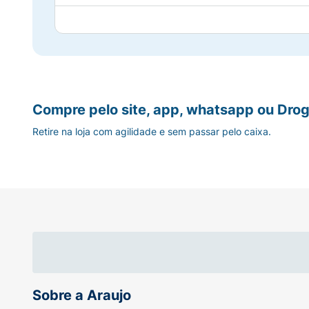
Patente Age Proteom
Inovação AUTOLIFT PEPTIDE
Tecnologia Agua Celular Institut Esthederm
Compre pelo site, app, whatsapp ou Drog
Retire na loja com agilidade e sem passar pelo caixa.
Sobre a Araujo