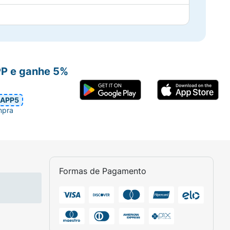
PP e ganhe 5%
APP5
mpra
Formas de Pagamento