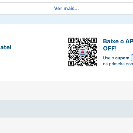
Ver mais...
 Biotecnológica
Baixe o A
atel
OFF!
Use o
cupom
na primeira co