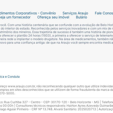
dimentos Corporativos - Convênio
Serviços Araujo
Fale Cono
Seja um fornecedor
Ofereça seu imóvel
Bulário
 você. Com uma história centenária que se confunde com a evolução de Belo Hori
s do interior do estado. Reconhecida pelos serviços inovadores e com um mix de 
trimônio dos mineiros. Essa trajetória de sucesso é também uma história de pion
 oferecer o plantão 24 horas (1933), a primeira a oferecer o serviço de telemarke
primeira rede a implantar o modelo drugstore. Na área de medicamentos, também nã
 novo para uma confiança antiga: de que na Araujo você sempre encontra medi
tica e Conduta
ndereço www.araujo.com.br, não reconhecendo qualquer outro que utilize indevid
pras em sites desconhecidos que se utilizem de forma fraudulenta da marca d
 3270-5000.
ço: Rua Curitiba 327 - Centro - CEP: 30170-120 - Belo Horizonte - MG | Telefon
s 00:00h | Consultores técnicos responsáveis: Hairton Ayres Azevedo Guimarã
hiago Aguiar Pinheiro - CRF Nº 13.748. Alvará Sanitário: 2025020713 | Autorizaç