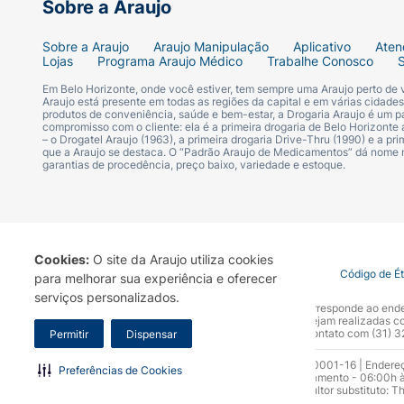
Sobre a Araujo
Sobre a Araujo
Araujo Manipulação
Aplicativo
Aten
Lojas
Programa Araujo Médico
Trabalhe Conosco
Em Belo Horizonte, onde você estiver, tem sempre uma Araujo perto de
Araujo está presente em todas as regiões da capital e em várias cidade
produtos de conveniência, saúde e bem-estar, a Drogaria Araujo é um pa
compromisso com o cliente: ela é a primeira drogaria de Belo Horizonte a
– o Drogatel Araujo (1963), a primeira drogaria Drive-Thru (1990) e a 
que a Araujo se destaca. O “Padrão Araujo de Medicamentos” dá nome
garantias de procedência, preço baixo, variedade e estoque.
Cookies:
O site da Araujo utiliza cookies
Termo de Uso
Portal da Privacidade
Covid-19
Código de É
para melhorar sua experiência e oferecer
serviços personalizados.
A Drogaria Araujo S/A informa que o seu site oficial corresponde ao e
marca. Para sua segurança recomendamos que não sejam realizadas com
Araujo S.A. Em caso de dúvidas, gentileza entrar em contato com (31)
Permitir
Dispensar
Razão Social: Drogaria Araujo S.A | CNPJ: 17.256.512.0001-16 | Endere
Preferências de Cookies
0300.313.1010 e (31) 3270-5000 Horário de funcionamento - 06:00h à
10.965 | Yasmin Silva Alvarenga – CRF 52.584 - Consultor substituto: T
Funcionamento da Empresa (AFE): 7.16355-1