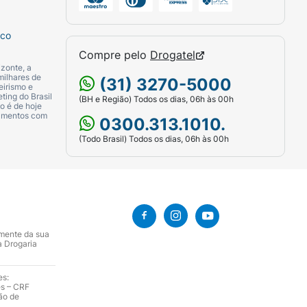
sco
Compre pelo
Drogatel
zonte, a
milhares de
(31) 3270-5000
eirismo e
ting do Brasil
(BH e Região) Todos os dias, 06h às 00h
o é de hoje
camentos com
0300.313.1010.
(Todo Brasil) Todos os dias, 06h às 00h
amente da sua
a Drogaria
es:
es – CRF
ão de