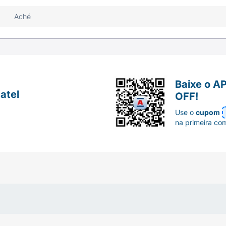
Aché
Baixe o A
atel
OFF!
Use o
cupom
na primeira co