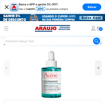
×
Baixe o APP e ganhe 5% OFF!
Baixar
cupom
Use o
APP5
na primeira compra
0
Araujo
Dermocosméticos
Dermocosméticos para o Rost