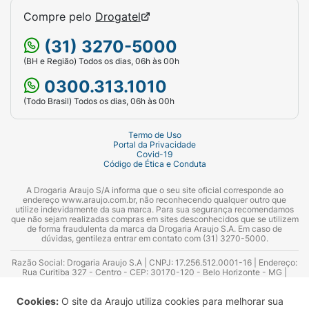
Compre pelo
Drogatel
(31) 3270-5000
(BH e Região) Todos os dias, 06h às 00h
0300.313.1010
(Todo Brasil) Todos os dias, 06h às 00h
Termo de Uso
Portal da Privacidade
Covid-19
Código de Ética e Conduta
A Drogaria Araujo S/A informa que o seu site oficial corresponde ao
endereço www.araujo.com.br, não reconhecendo qualquer outro que
utilize indevidamente da sua marca. Para sua segurança recomendamos
que não sejam realizadas compras em sites desconhecidos que se utilizem
de forma fraudulenta da marca da Drogaria Araujo S.A. Em caso de
dúvidas, gentileza entrar em contato com (31) 3270-5000.
Razão Social: Drogaria Araujo S.A | CNPJ: 17.256.512.0001-16 | Endereço:
Rua Curitiba 327 - Centro - CEP: 30170-120 - Belo Horizonte - MG |
Telefones: 0300.313.1010 e (31) 3270-5000 Horário de funcionamento -
06:00h às 00:00h | Consultores técnicos responsáveis: Hairton Ayres
Cookies:
O site da Araujo utiliza cookies para melhorar sua
Azevedo Guimarães – CRF 10.965 | Yasmin Silva Alvarenga – CRF 52.584 -