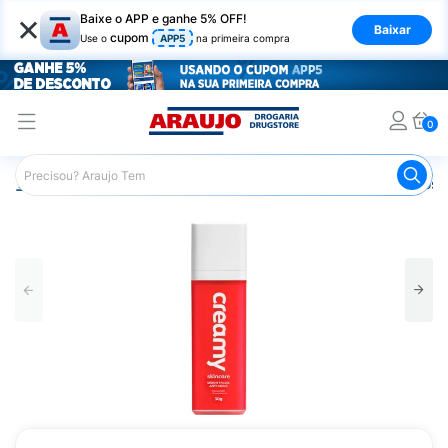
×
Baixe o APP e ganhe 5% OFF!
Baixar
cupom
Use o
APP5
na primeira compra
0
Araujo
Dermocosméticos
Dermocosméticos para o Rost