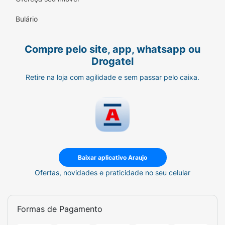
gestantes, lactantes ou mulheres que desejem
Bulário
engravidar em curto prazo. Para o uso
durante a gravidez, consulte um médico.
Compre pelo site, app, whatsapp ou
Composição:
Aqua, Disodium Edta,
Drogatel
Hydroxyethyl Ethylcellulose, SOdium
Acrylates Copolymer, Lecithin, Glycerin,
Retire na loja com agilidade e sem passar pelo caixa.
Xanthan Gum, Tocopherol, Bht,
Caprylic/Capric Triglyceride, Phenoxyethanol,
Ethylhexylglycerin, Propanediol, Camellia
Sinensis Leaf Extract, Althaea Rosea Flower
Extract, Pentylene Glycol, Levulinic Acid,
Glyceryl Caprylate, Gluconolactone, Cellulose,
Baixar aplicativo Araujo
Retinal, Triethanolamine.
Ofertas, novidades e praticidade no seu celular
Formas de Pagamento