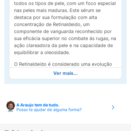
todos os tipos de pele, com um foco especial
nas peles mais maduras. Este sérum se
destaca por sua formulação com alta
concentração de Retinaldeido, um
componente de vanguarda reconhecido por
sua eficácia superior no combate ás rugas, na
ação clareadora da pele e na capacidade de
equibilibrar a oleosidade.
O Retinaldeído é considerado uma evolução
direta do retinol, oferecendo resultados mais
Ver mais...
rápidos e sem causar irritações, o que o torna
um aliado poderoso na redução de sinais de
envelhecimento, como rugas, flacidez e nas
diferenças de tonalidade da pele.
A Araujo tem de tudo.
Posso te ajudar de alguma forma?
Além disso, o sérum é enriquecido com
Gluconolactona, um poli-hidroxi-ácido que
suaviza a pele através de uma renovação