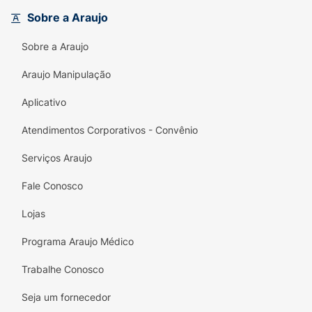
reduzindo a aparência de vermelhidão e
Sobre a Araujo
manchas.
Sobre a Araujo
Textura Leve:
O sérum possui rápida
absorção e é não comedogênico, perfeito
Araujo Manipulação
para ser usado diariamente na sua rotina de
skincare
, antes do hidratante.
Aplicativo
Para Peles Oleosas e Acneicas:
Ajuda a
Atendimentos Corporativos - Convênio
fortalecer a barreira da pele e contribui
Serviços Araujo
para a redução de lesões inflamatórias da
acne.
Fale Conosco
Lojas
Programa Araujo Médico
Trabalhe Conosco
Seja um fornecedor