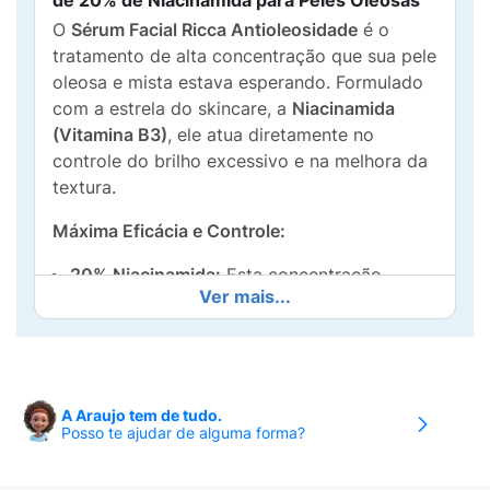
de 20% de Niacinamida para Peles Oleosas
O
Sérum Facial Ricca Antioleosidade
é o
tratamento de alta concentração que sua pele
oleosa e mista estava esperando. Formulado
com a estrela do skincare, a
Niacinamida
(Vitamina B3)
, ele atua diretamente no
controle do brilho excessivo e na melhora da
textura.
Máxima Eficácia e Controle:
20% Niacinamida:
Esta concentração
Ver mais...
potente é ideal para regular a
produção de
sebo
, minimizando visivelmente o aspecto
dos
poros dilatados
e proporcionando um
acabamento
mate
duradouro.
A Araujo tem de tudo.
Dupla Ação:
Além de
controlar a
Posso te ajudar de alguma forma?
oleosidade
, a Niacinamida ajuda a
promover um tom mais uniforme
na pele,