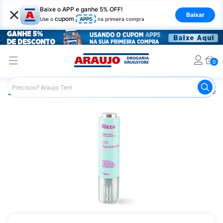
×
Baixe o APP e ganhe 5% OFF!
Baixar
cupom
Use o
APP5
na primeira compra
0
Araujo
Dermocosméticos
Dermocosméticos para o Rost