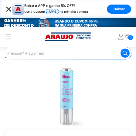
×
Baixe o APP e ganhe 5% OFF!
Baixar
cupom
Use o
APP5
na primeira compra
0
Araujo
Dermocosméticos
Dermocosméticos para o Rost