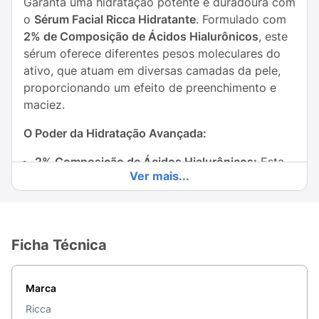
Garanta uma hidratação potente e duradoura com
o
Sérum Facial Ricca Hidratante
. Formulado com
2% de Composição de Ácidos Hialurônicos
, este
sérum oferece diferentes pesos moleculares do
ativo, que atuam em diversas camadas da pele,
proporcionando um efeito de preenchimento e
maciez.
O Poder da Hidratação Avançada:
2% Composição de Ácidos Hialurônicos:
Esta
Ver mais...
combinação garante
hidratação profundamente
e de forma contínua, atraindo e retendo a
umidade na pele.
Fortalece a Barreira:
Ajuda a
fortalecer a
Ficha Técnica
barreira da pele
, protegendo contra a
desidratação e agressores externos.
Marca
Preenchimento e Suavidade:
O Ácido
Ricca