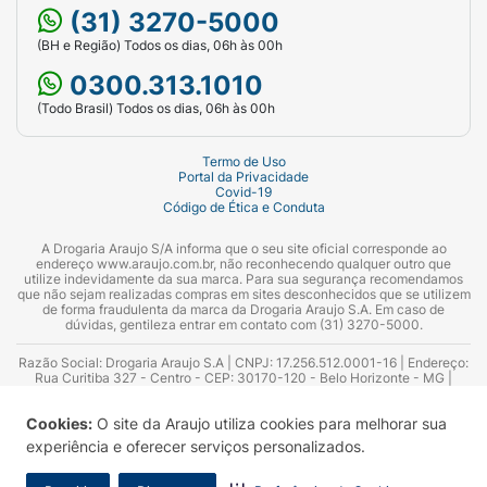
(31) 3270-5000
(BH e Região) Todos os dias, 06h às 00h
0300.313.1010
(Todo Brasil) Todos os dias, 06h às 00h
Termo de Uso
Portal da Privacidade
Covid-19
Código de Ética e Conduta
A Drogaria Araujo S/A informa que o seu site oficial corresponde ao
endereço www.araujo.com.br, não reconhecendo qualquer outro que
utilize indevidamente da sua marca. Para sua segurança recomendamos
que não sejam realizadas compras em sites desconhecidos que se utilizem
de forma fraudulenta da marca da Drogaria Araujo S.A. Em caso de
dúvidas, gentileza entrar em contato com (31) 3270-5000.
Razão Social: Drogaria Araujo S.A | CNPJ: 17.256.512.0001-16 | Endereço:
Rua Curitiba 327 - Centro - CEP: 30170-120 - Belo Horizonte - MG |
Telefones: 0300.313.1010 e (31) 3270-5000 Horário de funcionamento -
06:00h às 00:00h | Consultores técnicos responsáveis: Hairton Ayres
Cookies:
O site da Araujo utiliza cookies para melhorar sua
Azevedo Guimarães – CRF 10.965 | Yasmin Silva Alvarenga – CRF 52.584 -
Consultor substituto: Thiago Aguiar Pinheiro - CRF Nº 13.748. Alvará
experiência e oferecer serviços personalizados.
Sanitário: 2025020713 | Autorização de Funcionamento da Empresa (AFE):
7.16355-1