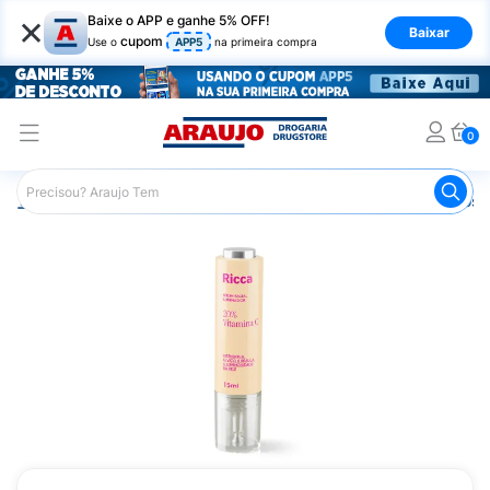
×
Baixe o APP e ganhe 5% OFF!
Baixar
cupom
Use o
APP5
na primeira compra
0
Araujo
Dermocosméticos
Dermocosméticos para o Rost