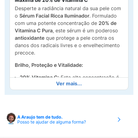
Máxima de 20% de Vitamina C
Desperte a radiância natural da sua pele com
o
Sérum Facial Ricca Iluminador
. Formulado
com uma potente concentração de
20% de
Vitamina C Pura
, este sérum é um poderoso
antioxidante
que protege a pele contra os
danos dos radicais livres e o envelhecimento
precoce.
Brilho, Proteção e Vitalidade:
20% Vitamina C:
Esta alta concentração é
Ver mais...
clinicamente eficaz para
intensificar o
brilho
e
realçar a luminosidade
da pele,
deixando-a com um aspecto mais saudável
e vibrante.
A Araujo tem de tudo.
Ação Antioxidante:
Combate o estresse
Posso te ajudar de alguma forma?
oxidativo causado pela poluição e raios UV,
prevenindo o surgimento de
linhas finas
e