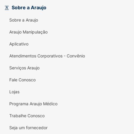
marcas
.
Sobre a Araujo
Uniformiza o Tom:
Ajuda a inibir a
Sobre a Araujo
produção de melanina, contribuindo para o
clareamento e a uniformização do tom da
Araujo Manipulação
pele.
Aplicativo
Textura Leve:
Sua formulação em sérum é
rapidamente absorvida, ideal para ser
Atendimentos Corporativos - Convênio
utilizada todas as manhãs antes do protetor
Serviços Araujo
solar, potencializando a defesa contra
agressões externas.
Fale Conosco
Invista no
Sérum Ricca Iluminador
e dê à sua
Lojas
pele o tratamento de Vitamina C que ela
precisa para brilhar!
Programa Araujo Médico
Trabalhe Conosco
Seja um fornecedor