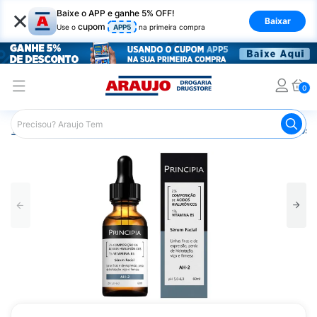
×
Baixe o APP e ganhe 5% OFF!
Baixar
cupom
Use o
APP5
na primeira compra
0
Araujo
Dermocosméticos
Dermocosméticos para o Rost