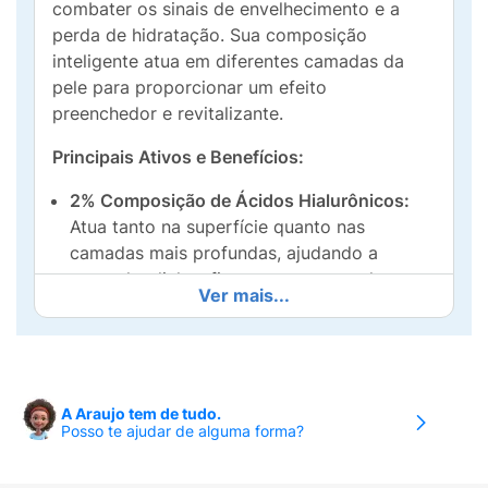
combater os sinais de envelhecimento e a
perda de hidratação. Sua composição
inteligente atua em diferentes camadas da
pele para proporcionar um efeito
preenchedor e revitalizante.
Principais Ativos e Benefícios:
2% Composição de Ácidos Hialurônicos:
Atua tanto na superfície quanto nas
camadas mais profundas, ajudando a
preencher linhas finas e manter a pele
Ver mais...
hidratada por mais tempo.
1% Vitamina B5 (Pantenol):
Potencializa a
hidratação, acalma a pele e auxilia na
regeneração celular.
A Araujo tem de tudo.
Posso te ajudar de alguma forma?
Resultados Esperados: