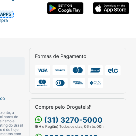
APP5
mpra
Formas de Pagamento
sco
Compre pelo
Drogatel
zonte, a
milhares de
(31) 3270-5000
eirismo e
ting do Brasil
(BH e Região) Todos os dias, 06h às 00h
o é de hoje
camentos com