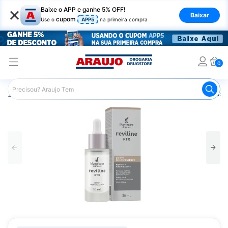
×
Baixe o APP e ganhe 5% OFF!
Baixar
cupom
Use o
APP5
na primeira compra
0
Araujo
Dermocosméticos
Dermocosméticos para o Rost