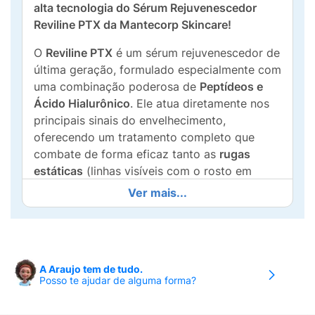
alta tecnologia do Sérum Rejuvenescedor
Reviline PTX da Mantecorp Skincare!
O
Reviline PTX
é um sérum rejuvenescedor de
última geração, formulado especialmente com
uma combinação poderosa de
Peptídeos e
Ácido Hialurônico
. Ele atua diretamente nos
principais sinais do envelhecimento,
oferecendo um tratamento completo que
combate de forma eficaz tanto as
rugas
estáticas
(linhas visíveis com o rosto em
repouso) quanto as
rugas dinâmicas
(linhas
Ver mais...
de expressão).
Ideal para quem busca uma pele visivelmente
mais firme, ele proporciona um imediato
efeito lifting
, melhorando a textura e o
A Araujo tem de tudo.
Posso te ajudar de alguma forma?
contorno facial. Além disso, sua fórmula
avançada é perfeita para ser utilizada na