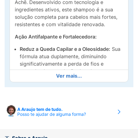
Achē. Desenvolvido com tecnologia e
ingredientes ativos, este shampoo é a sua
solução completa para cabelos mais fortes,
resistentes e com vitalidade renovada.
Ação Antifalpante e Fortalecedora:
Reduz a Queda Capilar e a Oleosidade:
Sua
fórmula atua duplamente, diminuindo
significativamente a perda de fios e
controlando a produção de sebo no couro
Ver mais...
cabeludo, promovendo um ambiente mais
saudável para o crescimento.
Cabelos Mais Fortes e Resistentes:
Estimula e fortalece os fios desde a raiz até
A Araujo tem de tudo.
as pontas, aumentando a resistência contra
Posso te ajudar de alguma forma?
a quebra e os danos diários.
Fórmula Exclusiva e Testada: