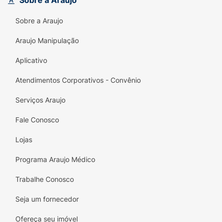
Sobre a Araujo
ALOPANTIXIL COMPLEX:
Tecnologia
Sobre a Araujo
avançada que estimula o bulbo capilar.
Araujo Manipulação
Biotina e Vitamina B12:
Nutrientes
essenciais que contribuem para a saúde e o
Aplicativo
metabolismo dos fios.
Atendimentos Corporativos - Convênio
Dermatologicamente Testado:
Garante
segurança e eficácia no uso diário.
Serviços Araujo
Recupere a densidade e o volume do seu
Fale Conosco
cabelo. Inclua o Pant Shampoo Antiqueda da
Lojas
Achē em sua rotina de cuidados e sinta a
diferença em força e resistência.
Programa Araujo Médico
Trabalhe Conosco
Seja um fornecedor
Ofereça seu imóvel