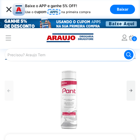
×
Baixe o APP e ganhe 5% OFF!
Baixar
cupom
Use o
APP5
na primeira compra
0
Araujo
Dermocosméticos
Dermocosméticos para os Cab