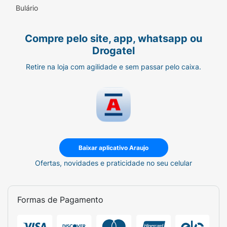
saudáveis.
Bulário
Indicação:
Compre pelo site, app, whatsapp ou
Dermocosmético
Drogatel
Idade recomendada:
Retire na loja com agilidade e sem passar pelo caixa.
>19 anos
Como usar:
Com os cabelos molhados aplique o shampoo
no couro cabeludo, massageando
Baixar aplicativo Araujo
suavemente até formar espuma e, em
Ofertas, novidades e praticidade no seu celular
seguida, enxágue bem para minimizar o
acúmulo de produto no couro cabeludo. Uso
diário.
Formas de Pagamento
Princípio(s) Ativo(s):