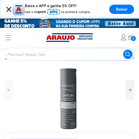
×
Baixe o APP e ganhe 5% OFF!
Baixar
cupom
Use o
APP5
na primeira compra
0
Araujo
Dermocosméticos
Dermocosméticos para os Cab