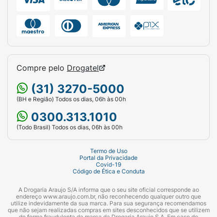
Baicapil, bioecolia, climbazol, d pantenol,
biotina, acido citrico anidro
Composição:
Aqua, Alpha-glucan oligosaccharide, Arginine,
Biotin, Calcium Gluconate, Citric acid,
Compre pelo
Drogatel
Climbazole, Cocamidopropyl betaine,
(31) 3270-5000
Disodium EDTA, DMDM Hydantoin,
Gluconolactone, Glycine Soja Germ Extract,
(BH e Região) Todos os dias, 06h às 00h
Lactic Acid, Magnesium Chloride, Magnesium
0300.313.1010
Nitrate, Methylchloroisothiazolinone,
(Todo Brasil) Todos os dias, 06h às 00h
Methylisothiazolinone, Panthenol, Parfum,
PEG-120 methyl glucose trioleate, Pentylene
Termo de Uso
Glycol, Phenoxyethanol, Polyacrylate
Portal da Privacidade
Covid-19
Crosspolymer-6, Propanediol, Propylene
Código de Ética e Conduta
glycol, Scutellaria Baicalensis Root Extract,
A Drogaria Araujo S/A informa que o seu site oficial corresponde ao
Sodium Benzoate, Sodium Laureth Sulfate, T-
endereço www.araujo.com.br, não reconhecendo qualquer outro que
butyl Alcohol e Triticum Vulgare Germ
utilize indevidamente da sua marca. Para sua segurança recomendamos
que não sejam realizadas compras em sites desconhecidos que se utilizem
Extract.
de forma fraudulenta da marca da Drogaria Araujo S.A. Em caso de