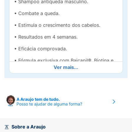
• Shampoo antiqueda masculino.
• Combate a queda.
• Estimula o crescimento dos cabelos.
• Resultados em 4 semanas.
• Eficácia comprovada.
• Fórmula exclusiva com Baicapil®, Biotina e
Ver mais...
D-Pantenol.
• Controle da oleosidade.
• Ação anticaspa.
A Araujo tem de tudo.
• Dermatologicamente testado.
Posso te ajudar de alguma forma?
• Hipoalergênico.
• Uso tópico.
Sobre a Araujo