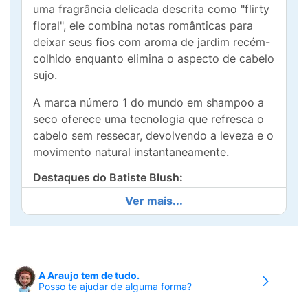
uma fragrância delicada descrita como "flirty
floral", ele combina notas românticas para
deixar seus fios com aroma de jardim recém-
colhido enquanto elimina o aspecto de cabelo
sujo.
A marca número 1 do mundo em shampoo a
seco oferece uma tecnologia que refresca o
cabelo sem ressecar, devolvendo a leveza e o
movimento natural instantaneamente.
Destaques do Batiste Blush:
Ver mais...
Ação Instantânea:
Remove o excesso de
oleosidade da raiz em poucos segundos.
Fragrância Blush:
Aroma floral feminino,
suave e cativante.
A Araujo tem de tudo.
Posso te ajudar de alguma forma?
Volume Extra:
Além de limpar, ajuda a dar