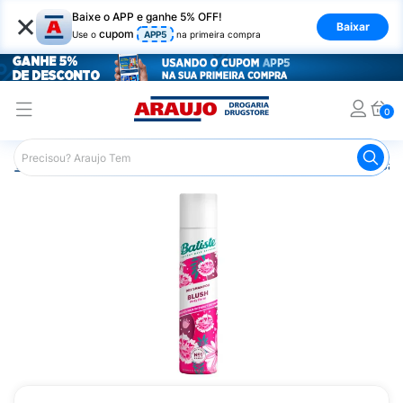
×
Baixe o APP e ganhe 5% OFF!
Baixar
cupom
Use o
APP5
na primeira compra
0
Araujo
Dermocosméticos
Dermocosméticos para os Cab