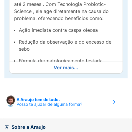
até 2 meses . Com Tecnologia Probiotic-
Science , ele age diretamente na causa do
problema, oferecendo benefícios como:
Ação imediata contra caspa oleosa
Redução da observação e do excesso de
sebo
Fórmula dermatologicamente testada ,
Ver mais...
garantindo eficácia e segurança
Ideal para quem busca cuidados
dermatológicos eficazes e duradouros .
Experimente agora e sinta a leveza de um
A Araujo tem de tudo.
Posso te ajudar de alguma forma?
couro cabeludo saudável!
Sobre a Araujo