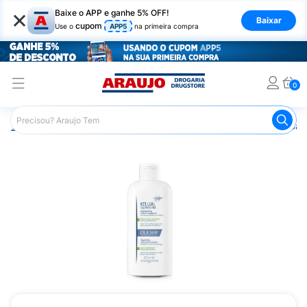
×
Baixe o APP e ganhe 5% OFF!
Baixar
cupom
Use o
APP5
na primeira compra
0
Araujo
Dermocosméticos
Dermocosméticos para os Cab