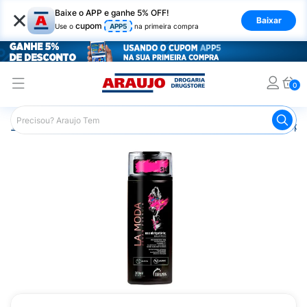
×
Baixe o APP e ganhe 5% OFF!
Baixar
cupom
Use o
APP5
na primeira compra
0
Araujo
Cabelo
Produtos Veganos e Naturais
Shampo