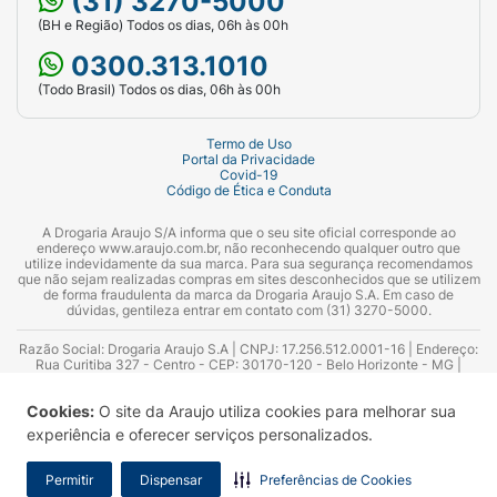
(31) 3270-5000
(BH e Região) Todos os dias, 06h às 00h
0300.313.1010
(Todo Brasil) Todos os dias, 06h às 00h
Termo de Uso
Portal da Privacidade
Covid-19
Código de Ética e Conduta
A Drogaria Araujo S/A informa que o seu site oficial corresponde ao
endereço www.araujo.com.br, não reconhecendo qualquer outro que
utilize indevidamente da sua marca. Para sua segurança recomendamos
que não sejam realizadas compras em sites desconhecidos que se utilizem
de forma fraudulenta da marca da Drogaria Araujo S.A. Em caso de
dúvidas, gentileza entrar em contato com (31) 3270-5000.
Razão Social: Drogaria Araujo S.A | CNPJ: 17.256.512.0001-16 | Endereço:
Rua Curitiba 327 - Centro - CEP: 30170-120 - Belo Horizonte - MG |
Telefones: 0300.313.1010 e (31) 3270-5000 Horário de funcionamento -
06:00h às 00:00h | Consultores técnicos responsáveis: Hairton Ayres
Cookies:
O site da Araujo utiliza cookies para melhorar sua
Azevedo Guimarães – CRF 10.965 | Yasmin Silva Alvarenga – CRF 52.584 -
Consultor substituto: Thiago Aguiar Pinheiro - CRF Nº 13.748. Alvará
experiência e oferecer serviços personalizados.
Sanitário: 2025020713 | Autorização de Funcionamento da Empresa (AFE):
7.16355-1
Permitir
Dispensar
Preferências de Cookies