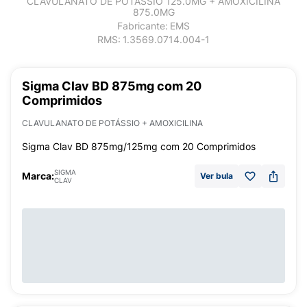
CLAVULANATO DE POTÁSSIO 125.0MG + AMOXICILINA
875.0MG
Fabricante:
EMS
RMS:
1.3569.0714.004-1
Sigma Clav BD 875mg com 20
Comprimidos
CLAVULANATO DE POTÁSSIO + AMOXICILINA
Sigma Clav BD 875mg/125mg com 20 Comprimidos
SIGMA
Marca:
Ver bula
CLAV