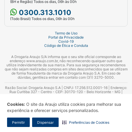
(BH e Região) Todos os dias, 06h às 00h
0300.313.1010
(Todo Brasil) Todos os dias, 06h às 00h
Termo de Uso
Portal da Privacidade
Covid-19
Código de Ética e Conduta
A Drogaria Araujo S/A informa que o seu site oficial corresponde ao
endereço www.araujo.com.br, não reconhecendo qualquer outro que
utilize indevidamente da sua marca. Para sua segurança recomendamos
que não sejam realizadas compras em sites desconhecidos que se utilizem
de forma fraudulenta da marca da Drogaria Araujo S.A. Em caso de
dúvidas, gentileza entrar em contato com (31) 3270-5000.
Razão Social: Drogaria Araujo S.A | CNPJ: 17.256.512.0001-16 | Endereço:
Rua Curitiba 327 - Centro - CEP: 30170-120 - Belo Horizonte - MG |
Telefones: 0300.313.1010 e (31) 3270-5000 Horário de funcionamento -
06:00h às 00:00h | Consultores técnicos responsáveis: Hairton Ayres
Cookies:
O site da Araujo utiliza cookies para melhorar sua
Azevedo Guimarães – CRF 10.965 | Yasmin Silva Alvarenga – CRF 52.584 -
Consultor substituto: Thiago Aguiar Pinheiro - CRF Nº 13.748. Alvará
experiência e oferecer serviços personalizados.
Sanitário: 2025020713 | Autorização de Funcionamento da Empresa (AFE):
7.16355-1
Permitir
Dispensar
Preferências de Cookies