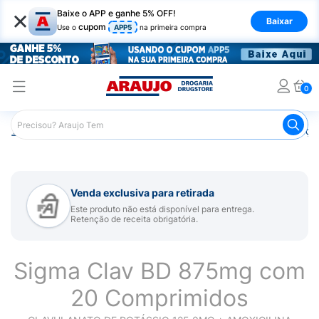
×
Baixe o APP e ganhe 5% OFF!
Baixar
cupom
Use o
APP5
na primeira compra
0
Araujo
Medicamentos
Remédios para Alergias e Infecçõ
Venda exclusiva para retirada
Este produto não está disponível para entrega.
Retenção de receita obrigatória.
Sigma Clav BD 875mg com
20 Comprimidos