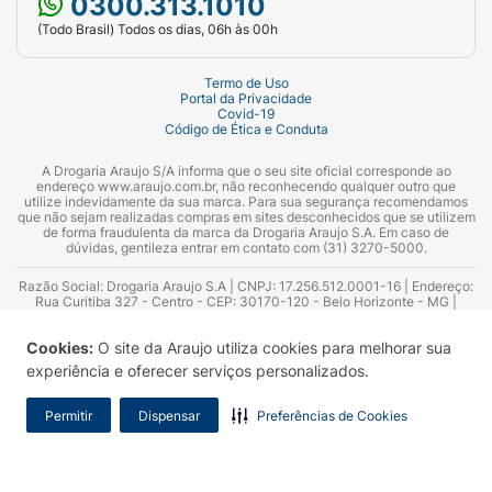
0300.313.1010
(Todo Brasil) Todos os dias, 06h às 00h
Termo de Uso
Portal da Privacidade
Covid-19
Código de Ética e Conduta
A Drogaria Araujo S/A informa que o seu site oficial corresponde ao
endereço www.araujo.com.br, não reconhecendo qualquer outro que
utilize indevidamente da sua marca. Para sua segurança recomendamos
que não sejam realizadas compras em sites desconhecidos que se utilizem
de forma fraudulenta da marca da Drogaria Araujo S.A. Em caso de
dúvidas, gentileza entrar em contato com (31) 3270-5000.
Razão Social: Drogaria Araujo S.A | CNPJ: 17.256.512.0001-16 | Endereço:
Rua Curitiba 327 - Centro - CEP: 30170-120 - Belo Horizonte - MG |
Telefones: 0300.313.1010 e (31) 3270-5000 Horário de funcionamento -
06:00h às 00:00h | Consultores técnicos responsáveis: Hairton Ayres
Cookies:
O site da Araujo utiliza cookies para melhorar sua
Azevedo Guimarães – CRF 10.965 | Yasmin Silva Alvarenga – CRF 52.584 -
Consultor substituto: Thiago Aguiar Pinheiro - CRF Nº 13.748. Alvará
experiência e oferecer serviços personalizados.
Sanitário: 2025020713 | Autorização de Funcionamento da Empresa (AFE):
7.16355-1
Permitir
Dispensar
Preferências de Cookies