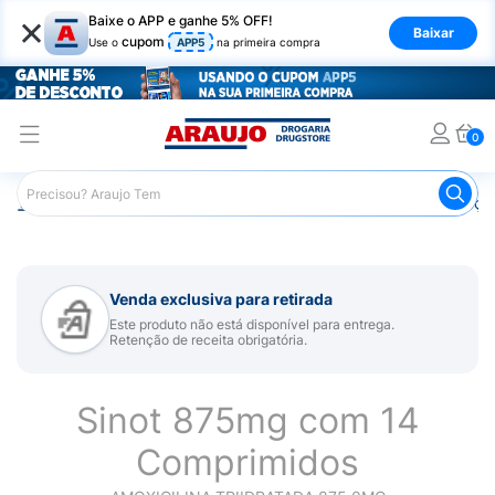
×
Baixe o APP e ganhe 5% OFF!
Baixar
cupom
Use o
APP5
na primeira compra
0
Araujo
Medicamentos
Remédios para Alergias e Infecçõ
Venda exclusiva para retirada
Este produto não está disponível para entrega.
Retenção de receita obrigatória.
Sinot 875mg com 14
Comprimidos