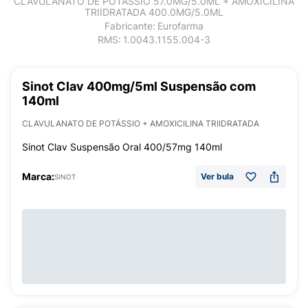
CLAVULANATO DE POTÁSSIO 57.0MG/5.0ML + AMOXICILINA
TRIIDRATADA 400.0MG/5.0ML
Fabricante:
Eurofarma
RMS:
1.0043.1155.004-3
Sinot Clav 400mg/5ml Suspensão com
140ml
CLAVULANATO DE POTÁSSIO + AMOXICILINA TRIIDRATADA
Sinot Clav Suspensão Oral 400/57mg 140ml
Marca:
Ver bula
SINOT