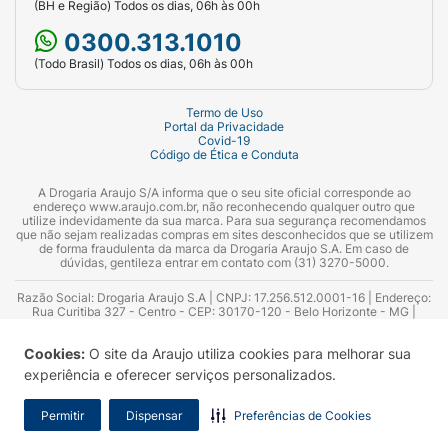
(BH e Região) Todos os dias, 06h às 00h
0300.313.1010
(Todo Brasil) Todos os dias, 06h às 00h
Termo de Uso
Portal da Privacidade
Covid-19
Código de Ética e Conduta
A Drogaria Araujo S/A informa que o seu site oficial corresponde ao
endereço www.araujo.com.br, não reconhecendo qualquer outro que
utilize indevidamente da sua marca. Para sua segurança recomendamos
que não sejam realizadas compras em sites desconhecidos que se utilizem
de forma fraudulenta da marca da Drogaria Araujo S.A. Em caso de
dúvidas, gentileza entrar em contato com (31) 3270-5000.
Razão Social: Drogaria Araujo S.A | CNPJ: 17.256.512.0001-16 | Endereço:
Rua Curitiba 327 - Centro - CEP: 30170-120 - Belo Horizonte - MG |
Telefones: 0300.313.1010 e (31) 3270-5000 Horário de funcionamento -
06:00h às 00:00h | Consultores técnicos responsáveis: Hairton Ayres
Cookies:
O site da Araujo utiliza cookies para melhorar sua
Azevedo Guimarães – CRF 10.965 | Yasmin Silva Alvarenga – CRF 52.584 -
Consultor substituto: Thiago Aguiar Pinheiro - CRF Nº 13.748. Alvará
experiência e oferecer serviços personalizados.
Sanitário: 2025020713 | Autorização de Funcionamento da Empresa (AFE):
7.16355-1
Permitir
Dispensar
Preferências de Cookies