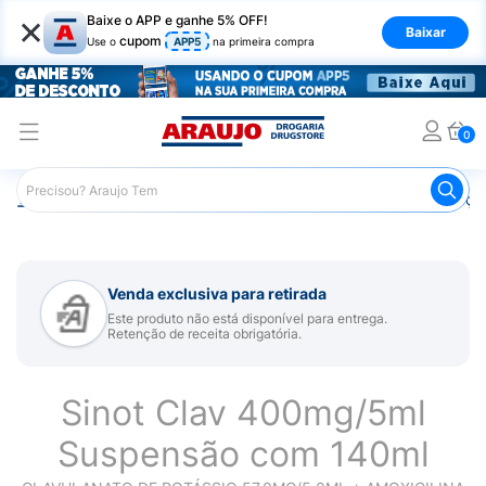
×
Baixe o APP e ganhe 5% OFF!
Baixar
cupom
Use o
APP5
na primeira compra
0
Araujo
Medicamentos
Remédios para Alergias e Infecçõ
Venda exclusiva para retirada
Este produto não está disponível para entrega.
Retenção de receita obrigatória.
Sinot Clav 400mg/5ml
Suspensão com 140ml