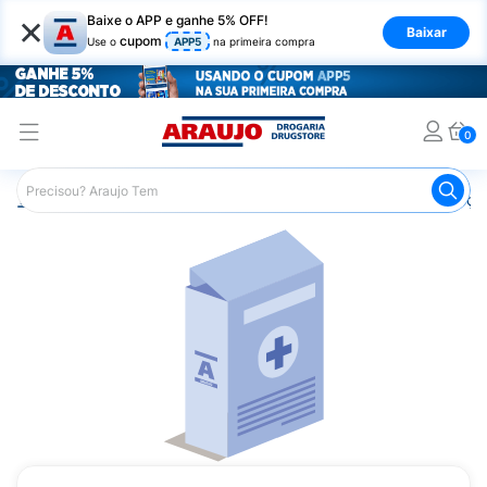
×
Baixe o APP e ganhe 5% OFF!
Baixar
cupom
Use o
APP5
na primeira compra
0
Araujo
Medicamentos
Remédios para Alergias e Infecçõ