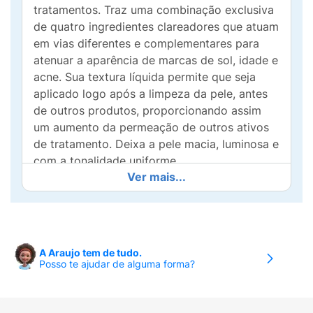
tratamentos. Traz uma combinação exclusiva
de quatro ingredientes clareadores que atuam
em vias diferentes e complementares para
atenuar a aparência de marcas de sol, idade e
acne. Sua textura líquida permite que seja
aplicado logo após a limpeza da pele, antes
de outros produtos, proporcionando assim
um aumento da permeação de outros ativos
de tratamento. Deixa a pele macia, luminosa e
com a tonalidade uniforme.
Ver mais...
Modo de usar:
Aplique de 3 a 5 gotas do
produto de manhã e/ou à noite na pele
previamente limpa e seca. Recomenda-se que
as primeiras aplicações sejam feitas em dias
A Araujo tem de tudo.
alternados, preferencialmente à noite,
Posso te ajudar de alguma forma?
aumentando a frequência do uso conforme a
tolerância da pele. Evite exposição direta ao