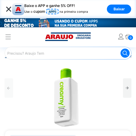
×
Baixe o APP e ganhe 5% OFF!
Baixar
cupom
Use o
APP5
na primeira compra
0
Araujo
Dermocosméticos
Dermocosméticos para o Rost