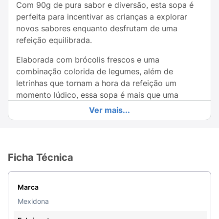
Com 90g de pura sabor e diversão, esta sopa é
perfeita para incentivar as crianças a explorar
novos sabores enquanto desfrutam de uma
refeição equilibrada.
Elaborada com brócolis frescos e uma
combinação colorida de legumes, além de
letrinhas que tornam a hora da refeição um
momento lúdico, essa sopa é mais que uma
refeição—é uma experiência de aprendizado.
Ver mais...
Cada colherada traz uma explosão de nutrientes
essenciais, ajudando a fortalecer o sistema
imunológico e a promover o crescimento
saudável.
Ficha Técnica
Com sua textura leve e sabor reconfortante, a
Sopa de Legumes Mexidona é fácil de digerir,
Marca
tornando-a ideal para os pequenos em fase de
Mexidona
crescimento. Além de deliciosa, é uma excelente