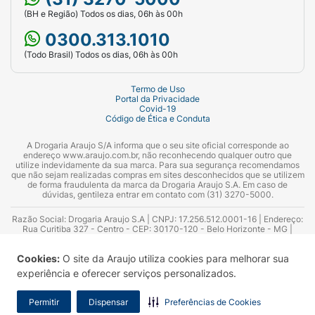
(BH e Região) Todos os dias, 06h às 00h
0300.313.1010
(Todo Brasil) Todos os dias, 06h às 00h
Termo de Uso
Portal da Privacidade
Covid-19
Código de Ética e Conduta
A Drogaria Araujo S/A informa que o seu site oficial corresponde ao
endereço www.araujo.com.br, não reconhecendo qualquer outro que
utilize indevidamente da sua marca. Para sua segurança recomendamos
que não sejam realizadas compras em sites desconhecidos que se utilizem
de forma fraudulenta da marca da Drogaria Araujo S.A. Em caso de
dúvidas, gentileza entrar em contato com (31) 3270-5000.
Razão Social: Drogaria Araujo S.A | CNPJ: 17.256.512.0001-16 | Endereço:
Rua Curitiba 327 - Centro - CEP: 30170-120 - Belo Horizonte - MG |
Telefones: 0300.313.1010 e (31) 3270-5000 Horário de funcionamento -
06:00h às 00:00h | Consultores técnicos responsáveis: Hairton Ayres
Cookies:
O site da Araujo utiliza cookies para melhorar sua
Azevedo Guimarães – CRF 10.965 | Yasmin Silva Alvarenga – CRF 52.584 -
Consultor substituto: Thiago Aguiar Pinheiro - CRF Nº 13.748. Alvará
experiência e oferecer serviços personalizados.
Sanitário: 2025020713 | Autorização de Funcionamento da Empresa (AFE):
7.16355-1
Permitir
Dispensar
Preferências de Cookies