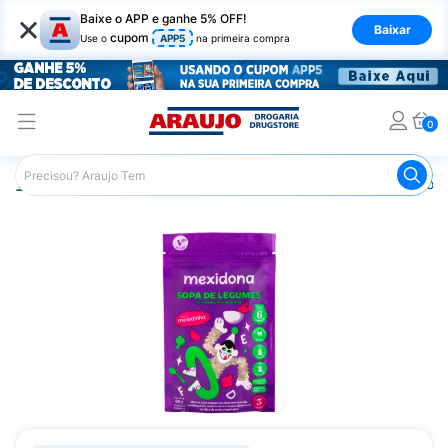
×
Baixe o APP e ganhe 5% OFF!
Baixar
cupom
Use o
APP5
na primeira compra
0
Araujo
Nutrição Saudável
Alimentos sem Glúten
Sopa