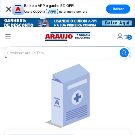
×
Baixe o APP e ganhe 5% OFF!
Baixar
cupom
Use o
APP5
na primeira compra
0
Araujo
Medicamentos
Remédios para Alergias e Infecçõ