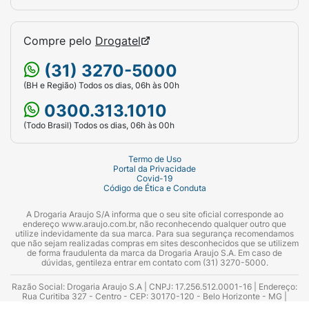
Compre pelo
Drogatel
(31) 3270-5000
(BH e Região) Todos os dias, 06h às 00h
0300.313.1010
(Todo Brasil) Todos os dias, 06h às 00h
Termo de Uso
Portal da Privacidade
Covid-19
Código de Ética e Conduta
A Drogaria Araujo S/A informa que o seu site oficial corresponde ao
endereço www.araujo.com.br, não reconhecendo qualquer outro que
utilize indevidamente da sua marca. Para sua segurança recomendamos
que não sejam realizadas compras em sites desconhecidos que se utilizem
de forma fraudulenta da marca da Drogaria Araujo S.A. Em caso de
dúvidas, gentileza entrar em contato com (31) 3270-5000.
Razão Social: Drogaria Araujo S.A | CNPJ: 17.256.512.0001-16 | Endereço:
Rua Curitiba 327 - Centro - CEP: 30170-120 - Belo Horizonte - MG |
Telefones: 0300.313.1010 e (31) 3270-5000 Horário de funcionamento -