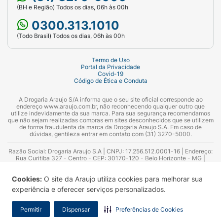
(BH e Região) Todos os dias, 06h às 00h
0300.313.1010
(Todo Brasil) Todos os dias, 06h às 00h
Termo de Uso
Portal da Privacidade
Covid-19
Código de Ética e Conduta
A Drogaria Araujo S/A informa que o seu site oficial corresponde ao
endereço www.araujo.com.br, não reconhecendo qualquer outro que
utilize indevidamente da sua marca. Para sua segurança recomendamos
que não sejam realizadas compras em sites desconhecidos que se utilizem
de forma fraudulenta da marca da Drogaria Araujo S.A. Em caso de
dúvidas, gentileza entrar em contato com (31) 3270-5000.
Razão Social: Drogaria Araujo S.A | CNPJ: 17.256.512.0001-16 | Endereço:
Rua Curitiba 327 - Centro - CEP: 30170-120 - Belo Horizonte - MG |
Telefones: 0300.313.1010 e (31) 3270-5000 Horário de funcionamento -
06:00h às 00:00h | Consultores técnicos responsáveis: Hairton Ayres
Cookies:
O site da Araujo utiliza cookies para melhorar sua
Azevedo Guimarães – CRF 10.965 | Yasmin Silva Alvarenga – CRF 52.584 -
Consultor substituto: Thiago Aguiar Pinheiro - CRF Nº 13.748. Alvará
experiência e oferecer serviços personalizados.
Sanitário: 2025020713 | Autorização de Funcionamento da Empresa (AFE):
7.16355-1
Permitir
Dispensar
Preferências de Cookies