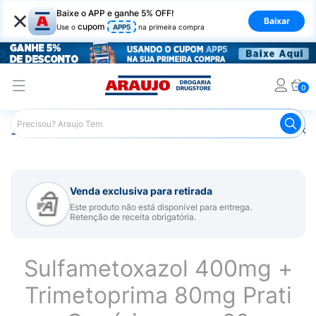
×
Baixe o APP e ganhe 5% OFF!
Baixar
cupom
Use o
APP5
na primeira compra
0
Araujo
Medicamentos
Remédios para Alergias e Infecçõ
Venda exclusiva para retirada
Este produto não está disponível para entrega.
Retenção de receita obrigatória.
Sulfametoxazol 400mg +
Trimetoprima 80mg Prati