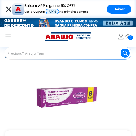
×
Baixe o APP e ganhe 5% OFF!
Baixar
cupom
Use o
APP5
na primeira compra
0
Araujo
Medicamentos
Remédios para Alergias e Infecçõ