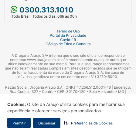
0300.313.1010
(Todo Brasil) Todos os dias, 06h às 00h
Termo de Uso
Portal da Privacidade
Covid-19
Código de Ética e Conduta
A Drogaria Araujo S/A informa que o seu site oficial corresponde ao
endereço www.araujo.com.br, não reconhecendo qualquer outro que
utilize indevidamente da sua marca. Para sua segurança recomendamos
que não sejam realizadas compras em sites desconhecidos que se utilizem
de forma fraudulenta da marca da Drogaria Araujo S.A. Em caso de
dúvidas, gentileza entrar em contato com (31) 3270-5000.
Razão Social: Drogaria Araujo S.A | CNPJ: 17.256.512.0001-16 | Endereço:
Rua Curitiba 327 - Centro - CEP: 30170-120 - Belo Horizonte - MG |
Telefones: 0300.313.1010 e (31) 3270-5000 Horário de funcionamento -
06:00h às 00:00h | Consultores técnicos responsáveis: Hairton Ayres
Cookies:
O site da Araujo utiliza cookies para melhorar sua
Azevedo Guimarães – CRF 10.965 | Yasmin Silva Alvarenga – CRF 52.584 -
Consultor substituto: Thiago Aguiar Pinheiro - CRF Nº 13.748. Alvará
experiência e oferecer serviços personalizados.
Sanitário: 2025020713 | Autorização de Funcionamento da Empresa (AFE):
7.16355-1
Permitir
Dispensar
Preferências de Cookies