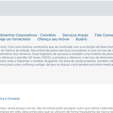
dimentos Corporativos - Convênio
Serviços Araujo
Fale Cono
Seja um fornecedor
Ofereça seu imóvel
Bulário
 você. Com uma história centenária que se confunde com a evolução de Belo Hori
s do interior do estado. Reconhecida pelos serviços inovadores e com um mix de 
trimônio dos mineiros. Essa trajetória de sucesso é também uma história de pion
 oferecer o plantão 24 horas (1933), a primeira a oferecer o serviço de telemarke
primeira rede a implantar o modelo drugstore. Na área de medicamentos, também nã
 novo para uma confiança antiga: de que na Araujo você sempre encontra medi
tica e Conduta
ndereço www.araujo.com.br, não reconhecendo qualquer outro que utilize indevid
pras em sites desconhecidos que se utilizem de forma fraudulenta da marca d