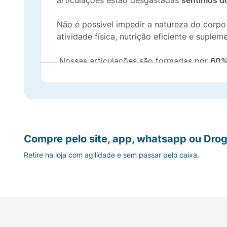
articulações estão desgastadas
sentimos d
Não é possível impedir a natureza do corp
atividade física, nutrição eficiente e suple
Nossas articulações são formadas por
60%
centenas de vezes durante o dia. Estudos
função articular1 e consequentemente podend
COLAGENTEK TIPO II
Vitafor, é um suplemen
extrato de alho em pó (
Allium sativum
L.) e
Compre pelo site, app, whatsapp ou Drog
Benefícios do produto:
Retire na loja com agilidade e sem passar pelo caixa.
O colágeno tipo II auxilia na manutenção 
O Cálcio auxilia na formação e manutenç
O Molibdênio auxilia no metabolismo dos