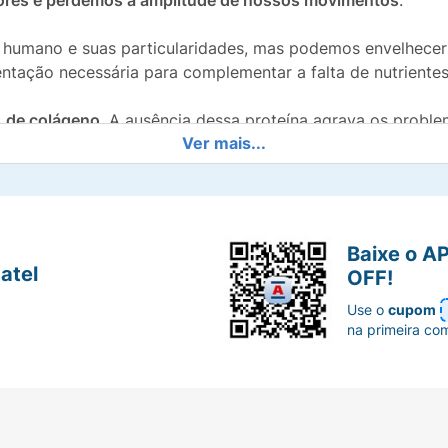
ores e perdemos a amplitude de nossos movimentos
.
o humano e suas particularidades, mas podemos envelhecer
mentação necessária para complementar a falta de nutrientes
 de colágeno
. A ausência dessa proteína agrava os proble
Ver mais...
 demonstram que a suplementação com o
colágeno tipo 2
, 
o ser um aliado no alívio de dores articulares.
to de alta tecnologia, composto por colágeno tipo II, meti
 minerais, com zero adição de açúcar, trazendo benefícios 
Baixe o A
atel
OFF!
Use o
cupom
na primeira co
da função articular
1;
ão de ossos e dentes, no metabolismo energético e no fun
 aminoácidos sulfurados
.