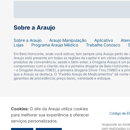
Diferenciais:
40 mg de colágeno tipo II;
Sobre a Araujo
613 mg de metilsulfonilmetano (MSM);
Sobre a Araujo
Araujo Manipulação
Aplicativo
Aten
Lojas
Programa Araujo Médico
Trabalhe Conosco
80 mg de ácido hialurônico;
Em Belo Horizonte, onde você estiver, tem sempre uma Araujo perto de
Araujo está presente em todas as regiões da capital e em várias cidade
produtos de conveniência, saúde e bem-estar, a Drogaria Araujo é um pa
10 mg ácido ortosilícico;
compromisso com o cliente: ela é a primeira drogaria de Belo Horizonte a
– o Drogatel Araujo (1963), a primeira drogaria Drive-Thru (1990) e a 
que a Araujo se destaca. O “Padrão Araujo de Medicamentos” dá nome
3 mg de extrato de alho em pó;
garantias de procedência, preço baixo, variedade e estoque.
Fonte de cálcio e molibdênio;
Selo de Qualidade VLabor.
Cookies:
O site da Araujo utiliza cookies
Termo de Uso
Portal da Privacidade
Covid-19
Código de É
para melhorar sua experiência e oferecer
serviços personalizados.
A Drogaria Araujo S/A informa que o seu site oficial corresponde ao e
marca. Para sua segurança recomendamos que não sejam realizadas com