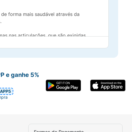
 de forma mais saudável através da
.
mas nas articulações, que são exigidas
pode agir
auxiliando na manutenção da
lsulfonilmetano (MSM), ácido hialurônico,
para saúde dos ossos e articulações.
PP e ganhe 5%
APP5
mpra
cionamento muscular e neuromuscular;