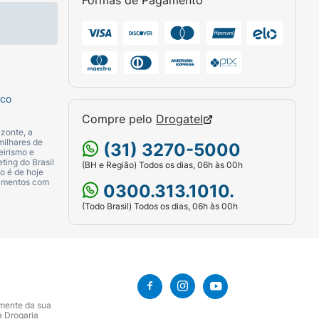
Formas de Pagamento
sco
Compre pelo
Drogatel
zonte, a
milhares de
(31) 3270-5000
eirismo e
ting do Brasil
(BH e Região) Todos os dias, 06h às 00h
o é de hoje
camentos com
0300.313.1010.
(Todo Brasil) Todos os dias, 06h às 00h
amente da sua
a Drogaria