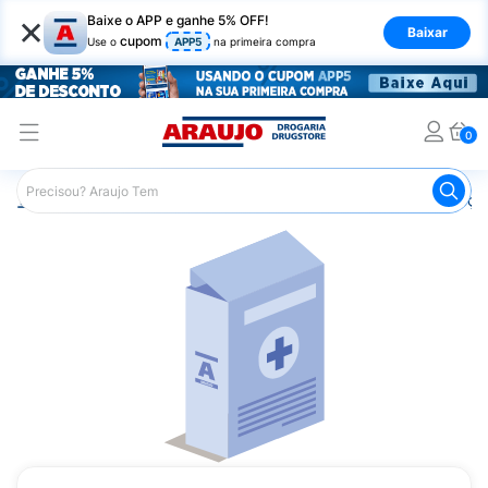
×
Baixe o APP e ganhe 5% OFF!
Baixar
cupom
Use o
APP5
na primeira compra
0
Araujo
Medicamentos
Remédios para Alergias e Infecçõ