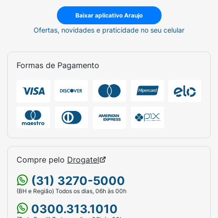
Cólica menstrual (dismenorréia);
Baixar aplicativo Araujo
Hiperplasia endometrial (espessamento anormal
Ofertas, novidades e praticidade no seu celular
do endométrio, a camada que reveste o útero);
Menstruação;
Formas de Pagamento
Reação no local da aplicação;
Edema (Inchaço);
Fadiga;
Dor;
Aumento de peso.
Compre pelo
Drogatel
Em casos menos comuns (menos de 1% dos
(31) 3270-5000
pacientes), foi relatado diminuição na libido,
(BH e Região) Todos os dias, 06h às 00h
inchaço no corpo todo (edema generalizado) e
0300.313.1010
coceira (prurido).