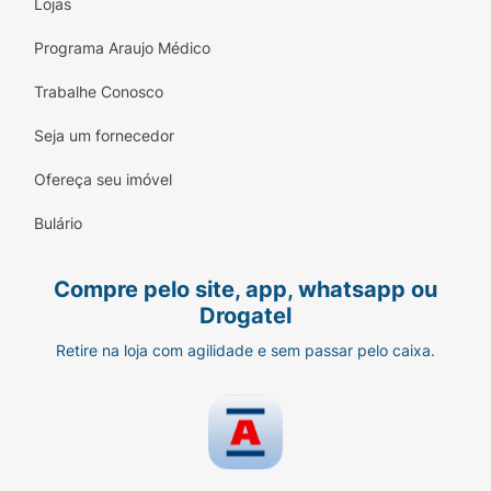
Lojas
Dor abdominal;
Programa Araujo Médico
Náusea;
Trabalhe Conosco
Placas vermelhas na pele (erupção cutânea
eritematosa);
Seja um fornecedor
Dor nas articulações;
Ofereça seu imóvel
Dor nas costas;
Bulário
Distúrbios menstruais;
Compre pelo site, app, whatsapp ou
Dor nas mamas;
Drogatel
Sangramento vaginal;
Retire na loja com agilidade e sem passar pelo caixa.
Corrimento genital;
Nódulo benigno no colo do útero (pólipo
cervical);