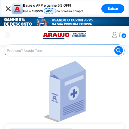
×
Baixe o APP e ganhe 5% OFF!
Baixar
cupom
Use o
APP5
na primeira compra
0
Araujo
Medicamentos
Saúde da Mulher
Remédio pa