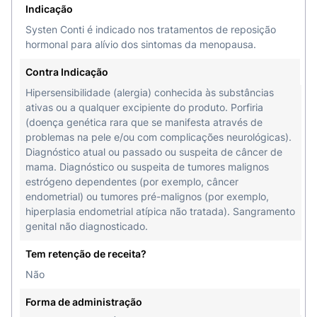
Indicação
formato, sabor, etc. São eles:
Systen Conti é indicado nos tratamentos de reposição
Adesivo acrílico;
hormonal para alívio dos sintomas da menopausa.
Filme de poliéster;
Contra Indicação
Hipersensibilidade (alergia) conhecida às substâncias
Goma guar.
ativas ou a qualquer excipiente do produto. Porfiria
Como usar Systen Conti?
(doença genética rara que se manifesta através de
problemas na pele e/ou com complicações neurológicas).
Para que o tratamento com Systen Conti seja o
Diagnóstico atual ou passado ou suspeita de câncer de
mais eficaz possível, é essencial seguir
mama. Diagnóstico ou suspeita de tumores malignos
estrógeno dependentes (por exemplo, câncer
corretamente as orientações do seu médico.
endometrial) ou tumores pré-malignos (por exemplo,
Na hora de usar Systen Conti, abra o sachê
hiperplasia endometrial atípica não tratada). Sangramento
genital não diagnosticado.
contendo o adesivo com as mãos e retire uma
das partes da película protetora pela incisão em
Tem retenção de receita?
S. Aplique imediatamente a parte adesiva
Não
exposta, da borda para o centro, sobre a pele
limpa, seca e saudável, livre de cremes, loções e
Forma de administração
talcos. Faça o mesmo com a outra parte adesiva.