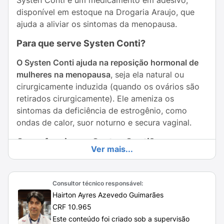
Systen Conti é um medicamento em adesivo,
disponível em estoque na Drogaria Araujo, que
ajuda a aliviar os sintomas da menopausa.
Para que serve Systen Conti?
O Systen Conti ajuda na reposição hormonal de
mulheres na menopausa
, seja ela natural ou
cirurgicamente induzida (quando os ovários são
retirados cirurgicamente). Ele ameniza os
sintomas da deficiência de estrogênio, como
ondas de calor, suor noturno e secura vaginal.
Como funciona o Systen Conti?
Ver mais...
O Systen Conti une os hormônios sexuais
estradiol e acetato de noretisterona
para criar
Consultor técnico responsável:
uma Terapia de Reposição Hormonal (TRH) de
Hairton Ayres Azevedo Guimarães
uso contínuo que repõe o estrogênio natural
CRF 10.965
liberado pelos ovários e age diretamente sobre
Este conteúdo foi criado sob a supervisão
os sintomas da falta de estrogênio.