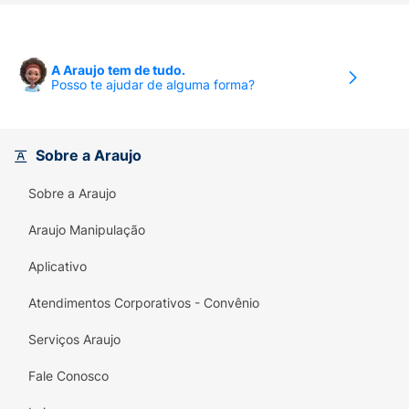
Alergia;
relatado por algumas pacientes durante o uso
Depressão;
de Systen Conti, mas não ocorre em todas as
usuárias. Converse com seu médico caso
A Araujo tem de tudo.
Nervosismo;
perceba ganho de peso significativo durante o
Posso te ajudar de alguma forma?
tratamento.
Ansiedade;
Insônia;
Sobre a Araujo
Dor de cabeça (cefaleia);
Sobre a Araujo
Formigamento ou dormência na região
Araujo Manipulação
(parestesia);
Aplicativo
Palpitações;
Atendimentos Corporativos - Convênio
Pressão Alta;
Serviços Araujo
Vasodilatação;
Fale Conosco
Varizes;