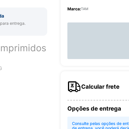
Marca:
TAM
da
 para entrega.
mprimidos
G
Calcular frete
Opções de entrega
Consulte pelas opções de ent
de entrega, você poderá deci