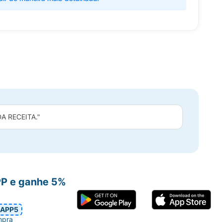
 RECEITA."
PP e ganhe 5%
APP5
mpra