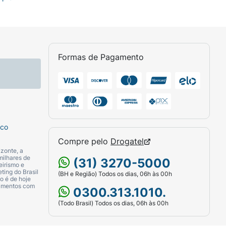
Formas de Pagamento
sco
Compre pelo
Drogatel
zonte, a
milhares de
(31) 3270-5000
eirismo e
ting do Brasil
(BH e Região) Todos os dias, 06h às 00h
o é de hoje
camentos com
0300.313.1010.
(Todo Brasil) Todos os dias, 06h às 00h