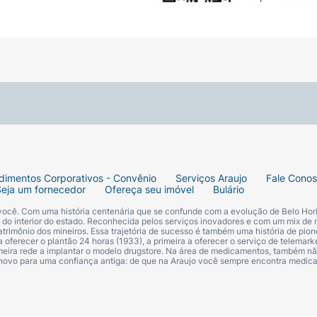
dimentos Corporativos - Convênio
Serviços Araujo
Fale Cono
Seja um fornecedor
Ofereça seu imóvel
Bulário
 você. Com uma história centenária que se confunde com a evolução de Belo Hori
s do interior do estado. Reconhecida pelos serviços inovadores e com um mix de 
trimônio dos mineiros. Essa trajetória de sucesso é também uma história de pion
 oferecer o plantão 24 horas (1933), a primeira a oferecer o serviço de telemarke
primeira rede a implantar o modelo drugstore. Na área de medicamentos, também nã
 novo para uma confiança antiga: de que na Araujo você sempre encontra medi