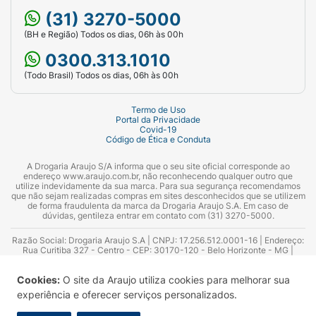
(31) 3270-5000
(BH e Região) Todos os dias, 06h às 00h
0300.313.1010
(Todo Brasil) Todos os dias, 06h às 00h
Termo de Uso
Portal da Privacidade
Covid-19
Código de Ética e Conduta
A Drogaria Araujo S/A informa que o seu site oficial corresponde ao
endereço www.araujo.com.br, não reconhecendo qualquer outro que
utilize indevidamente da sua marca. Para sua segurança recomendamos
que não sejam realizadas compras em sites desconhecidos que se utilizem
de forma fraudulenta da marca da Drogaria Araujo S.A. Em caso de
dúvidas, gentileza entrar em contato com (31) 3270-5000.
Razão Social: Drogaria Araujo S.A | CNPJ: 17.256.512.0001-16 | Endereço:
Rua Curitiba 327 - Centro - CEP: 30170-120 - Belo Horizonte - MG |
Telefones: 0300.313.1010 e (31) 3270-5000 Horário de funcionamento -
06:00h às 00:00h | Consultores técnicos responsáveis: Hairton Ayres
Cookies:
O site da Araujo utiliza cookies para melhorar sua
Azevedo Guimarães – CRF 10.965 | Yasmin Silva Alvarenga – CRF 52.584 -
Consultor substituto: Thiago Aguiar Pinheiro - CRF Nº 13.748. Alvará
experiência e oferecer serviços personalizados.
Sanitário: 2025020713 | Autorização de Funcionamento da Empresa (AFE):
7.16355-1