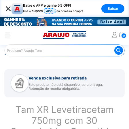
×
Baixe o APP e ganhe 5% OFF!
Baixar
cupom
Use o
APP5
na primeira compra
0
Araujo
Medicamentos
Remédio para Sistema Nervoso Ce
Venda exclusiva para retirada
Este produto não está disponível para entrega.
Retenção de receita obrigatória.
Tam XR Levetiracetam
750mg com 30