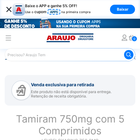
×
Baixe o APP e ganhe 5% OFF!
Baixar
cupom
Use o
APP5
na primeira compra
0
Araujo
Medicamentos
Remédios para Alergias e Infecçõ
Venda exclusiva para retirada
Este produto não está disponível para entrega.
Retenção de receita obrigatória.
Tamiram 750mg com 5
Comprimidos