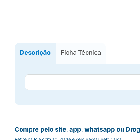
Descrição
Ficha Técnica
Compre pelo site, app, whatsapp ou Drog
Retire na loja com agilidade e sem passar pelo caixa.