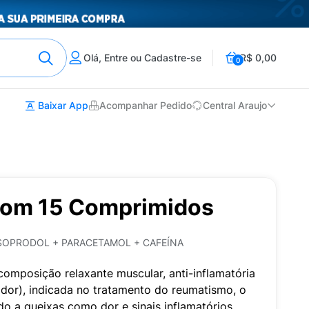
Olá, Entre ou Cadastre-se
R$ 0,00
0
Baixar App
Acompanhar Pedido
Central Araujo
com 15 Comprimidos
SOPRODOL + PARACETAMOL + CAFEÍNA
omposição relaxante muscular, anti-inflamatória
 dor), indicada no tratamento do reumatismo, o
do a queixas como dor e sinais inflamatórios,