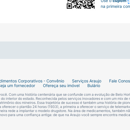
Use o
cupom
na primeira co
dimentos Corporativos - Convênio
Serviços Araujo
Fale Cono
Seja um fornecedor
Ofereça seu imóvel
Bulário
 você. Com uma história centenária que se confunde com a evolução de Belo Hori
s do interior do estado. Reconhecida pelos serviços inovadores e com um mix de 
trimônio dos mineiros. Essa trajetória de sucesso é também uma história de pion
 oferecer o plantão 24 horas (1933), a primeira a oferecer o serviço de telemarke
primeira rede a implantar o modelo drugstore. Na área de medicamentos, também nã
 novo para uma confiança antiga: de que na Araujo você sempre encontra medi