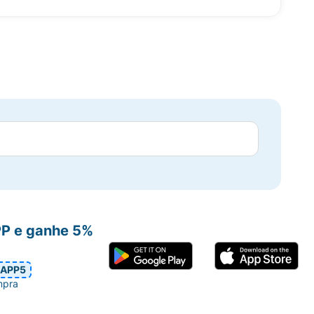
PP e ganhe 5%
APP5
mpra