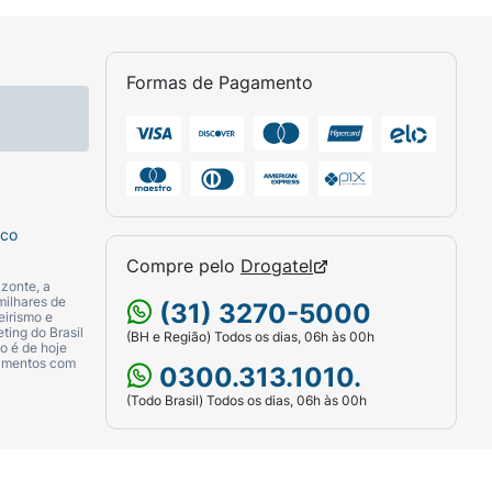
Formas de Pagamento
sco
Compre pelo
Drogatel
zonte, a
milhares de
(31) 3270-5000
eirismo e
ting do Brasil
(BH e Região) Todos os dias, 06h às 00h
o é de hoje
camentos com
0300.313.1010.
(Todo Brasil) Todos os dias, 06h às 00h