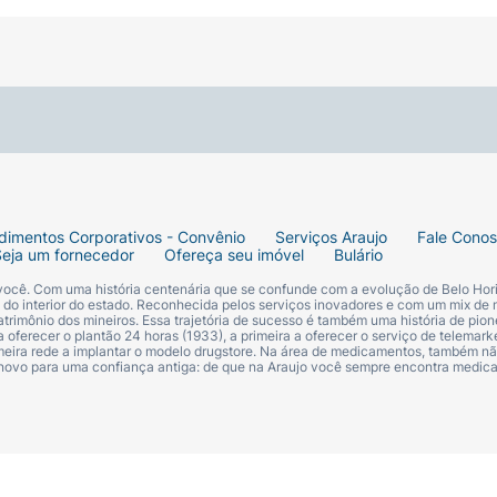
dimentos Corporativos - Convênio
Serviços Araujo
Fale Cono
Seja um fornecedor
Ofereça seu imóvel
Bulário
 você. Com uma história centenária que se confunde com a evolução de Belo Hori
s do interior do estado. Reconhecida pelos serviços inovadores e com um mix de 
trimônio dos mineiros. Essa trajetória de sucesso é também uma história de pion
 oferecer o plantão 24 horas (1933), a primeira a oferecer o serviço de telemarke
primeira rede a implantar o modelo drugstore. Na área de medicamentos, também nã
 novo para uma confiança antiga: de que na Araujo você sempre encontra medi